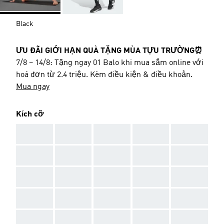
Black
ƯU ĐÃI GIỚI HẠN QUÀ TẶNG MÙA TỰU TRƯỜNG⏰
7/8 – 14/8: Tặng ngay 01 Balo khi mua sắm online với
hoá đơn từ 2.4 triệu. Kèm điều kiện & điều khoản.
Mua ngay
Kích cỡ
AAA
AAA
AAA
AAA
AAA
AAA
AAA
AAA
AAA
AAA
AAA
AAA
AAA
AAA
AAA
AAA
AAA
AAA
AAA
AAA
AAA
AAA
AAA
AAA
AAA