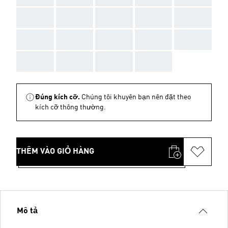
AAA
AAA
AAA
AAA
AAA
AAA
AAA
AAA
AAA
AAA
AAA
AAA
AAA
AAA
Đúng kích cỡ.
Chúng tôi khuyên bạn nên đặt theo
kích cỡ thông thường.
THÊM VÀO GIỎ HÀNG
Mô tả