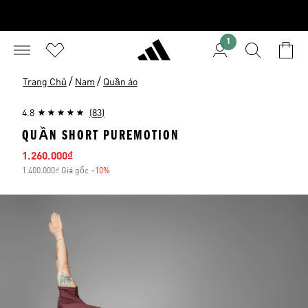
1
/
/
Trang Chủ
Nam
Quần áo
4.8
(83)
QUẦN SHORT PUREMOTION
Giá bán
1.260.000₫
1.400.000₫ Giá gốc
-10%
Giảm giá