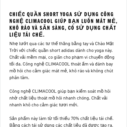
CHIẾC QUẦN SHORT YOGA SỬ DỤNG CÔNG
NGHỆ CLIMACOOL GIÚP BẠN LUÔN MÁT MẺ,
KHÔ RÁO VÀ SẴN SÀNG, CÓ SỬ DỤNG CHẤT
LIỆU TÁI CHẾ.
Nhẹ lướt qua các tư thế thăng bằng tay và Chào Mặt
Trời với chiếc quần short adidas dành cho yoga này.
Chất vải mềm mại, co giãn cho phạm vi chuyển động
tối đa. Công nghệ CLIMACOOL thoát ẩm và đánh bay
mồ hôi cho cảm giác mát mẻ, khô ráo và không chút
phân tâm.
Công nghệ CLIMACOOL giúp bạn kiểm soát mồ hôi
nhờ chất liệu thoát mồ hôi nhanh chóng. Chất vải
nhanh khô cho cảm giác tươi mới.
Sản phẩm này làm từ tối thiểu 70% chất liệu tái chế.
Bằng cách tái sử dụng các chất liệu đã được tạo ra,