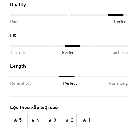
Quality
Poor
Perfect
Fit
Too tight
Perfect
Too loose
Length
Runs short
Perfect
Runs long
Lọc theo xếp loại sao
5
4
3
2
1