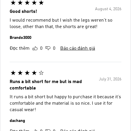
August 4, 2026
Good shorts!
I would recommend but I wish the legs weren't so
loose, other than that, the shorts are great!
Brando3000
Đọc thêm
0
0
Báo cáo đánh giá
July 31, 2026
Runs a bit short for me but is mad
comfortable
It runs a bit short but happy to purchase it because it’s
comfortable and the material is so nice. I use it for
casual wear!
dachang