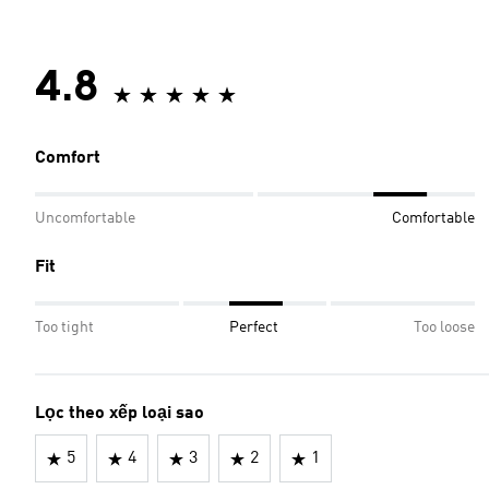
4.8
Comfort
Uncomfortable
Comfortable
Fit
Too tight
Perfect
Too loose
Lọc theo xếp loại sao
5
4
3
2
1