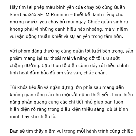
Hãy tìm lại phép màu bình yên của chạy bộ cùng Quần
Short adi365 SFTM Running – thiết kế dành riêng cho
những người yêu chạy bộ mỗi ngày. Chiếc quần sinh ra
không phải vì những danh hiệu hào nhoáng, mà vì niềm
vui vận động thuần khiết và sự an yên trong tâm hồn.
Với phom dáng thường cùng quần lót lưới bên trong, sản
phẩm mang lại sự thoải mái và nâng đỡ tối ưu suốt
chặng đường. Cạp thun lộ diện cùng dây rút điều chỉnh
linh hoạt đảm bảo độ ôm vừa vặn, chắc chắn.
Túi khóa kéo ẩn và ngăn đựng lớn phía sau mang đến
không gian rộng rãi cho mọi vật dụng thiết yếu. Logo hiệu
năng phản quang cùng các chi tiết nhỏ giúp bạn luôn
hiện diện rõ ràng trong điều kiện thiếu sáng, dù là bình
minh hay khi chiều tà.
Bạn sẽ tìm thấy niềm vui trong mỗi hành trình cùng chiếc