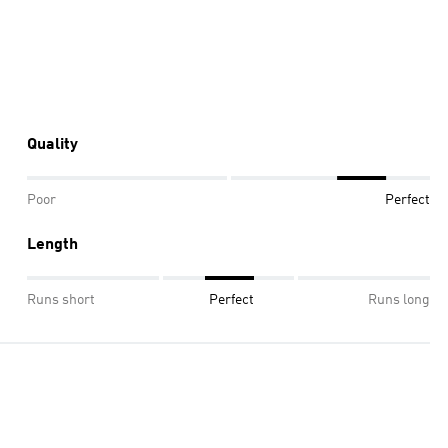
Quality
Poor
Perfect
Length
Runs short
Perfect
Runs long