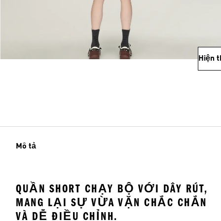
Hiện 
Mô tả
QUẦN SHORT CHẠY BỘ VỚI DÂY RÚT,
MANG LẠI SỰ VỪA VẶN CHẮC CHẮN
VÀ DỄ ĐIỀU CHỈNH.