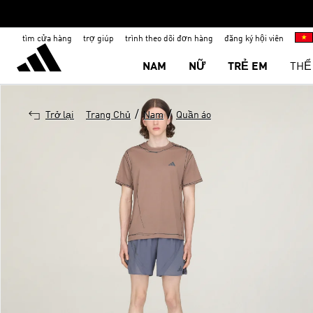
tìm cửa hàng
trợ giúp
trình theo dõi đơn hàng
đăng ký hội viên
NAM
NỮ
TRẺ EM
THỂ
/
/
Trở lại
Trang Chủ
Nam
Quần áo