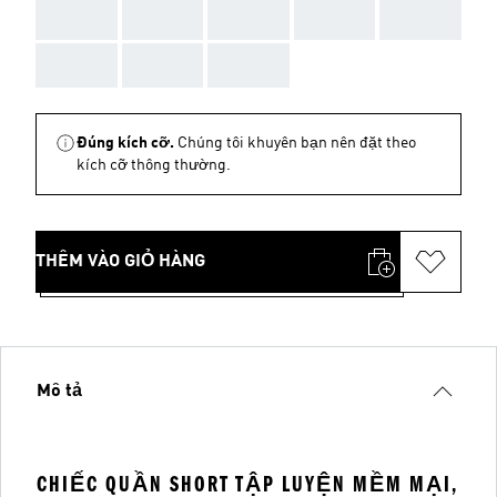
AAA
AAA
AAA
AAA
AAA
AAA
AAA
AAA
Đúng kích cỡ.
Chúng tôi khuyên bạn nên đặt theo
kích cỡ thông thường.
THÊM VÀO GIỎ HÀNG
Mô tả
CHIẾC QUẦN SHORT TẬP LUYỆN MỀM MẠI,