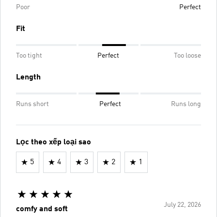
Poor
Perfect
Fit
Too tight
Perfect
Too loose
Length
Runs short
Perfect
Runs long
Lọc theo xếp loại sao
5
4
3
2
1
July 22, 2026
comfy and soft