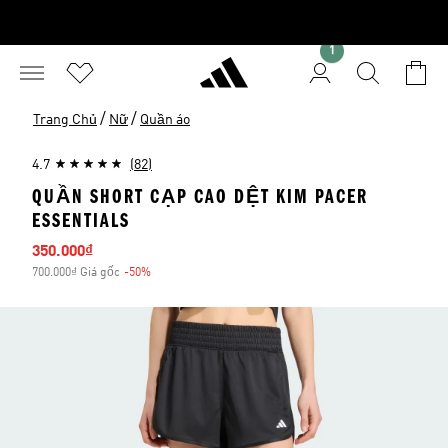
1
/
/
Trang Chủ
Nữ
Quần áo
4.7
(82)
QUẦN SHORT CẠP CAO DỆT KIM PACER
ESSENTIALS
Giá bán
350.000₫
700.000₫ Giá gốc
-50%
Giảm giá