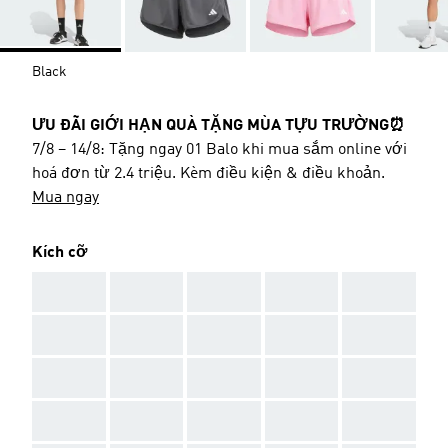
Black
ƯU ĐÃI GIỚI HẠN QUÀ TẶNG MÙA TỰU TRƯỜNG⏰
7/8 – 14/8: Tặng ngay 01 Balo khi mua sắm online với
hoá đơn từ 2.4 triệu. Kèm điều kiện & điều khoản.
Mua ngay
Kích cỡ
AAA
AAA
AAA
AAA
AAA
AAA
AAA
AAA
AAA
AAA
AAA
AAA
AAA
AAA
AAA
AAA
AAA
AAA
AAA
AAA