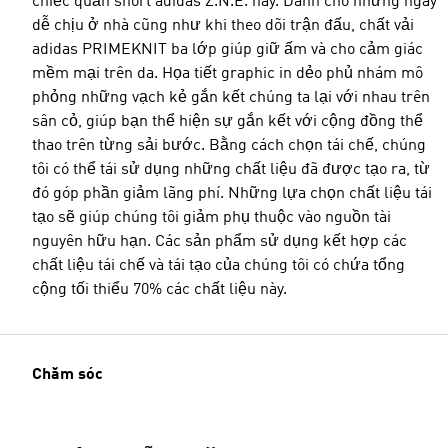
chiếc quần short adidas Z.N.E. này. Dành cho những ngày
dễ chịu ở nhà cũng như khi theo dõi trận đấu, chất vải
adidas PRIMEKNIT ba lớp giúp giữ ấm và cho cảm giác
mềm mại trên da. Họa tiết graphic in dẻo phủ nhám mô
phỏng những vạch kẻ gắn kết chúng ta lại với nhau trên
sân cỏ, giúp bạn thể hiện sự gắn kết với cộng đồng thể
thao trên từng sải bước. Bằng cách chọn tái chế, chúng
tôi có thể tái sử dụng những chất liệu đã được tạo ra, từ
đó góp phần giảm lãng phí. Những lựa chọn chất liệu tái
tạo sẽ giúp chúng tôi giảm phụ thuộc vào nguồn tài
nguyên hữu hạn. Các sản phẩm sử dụng kết hợp các
chất liệu tái chế và tái tạo của chúng tôi có chứa tổng
cộng tối thiểu 70% các chất liệu này.
Chăm sóc