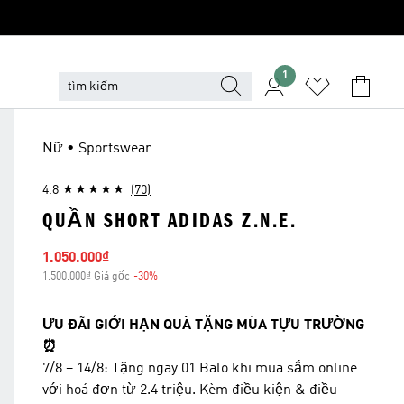
1
Nữ • Sportswear
4.8
(70)
QUẦN SHORT ADIDAS Z.N.E.
Giá bán
1.050.000₫
1.500.000₫ Giá gốc
-30%
Giảm giá
ƯU ĐÃI GIỚI HẠN QUÀ TẶNG MÙA TỰU TRƯỜNG
⏰
7/8 – 14/8: Tặng ngay 01 Balo khi mua sắm online
với hoá đơn từ 2.4 triệu. Kèm điều kiện & điều