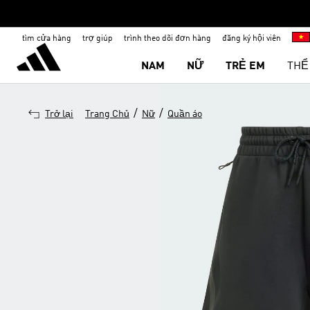
tìm cửa hàng
trợ giúp
trình theo dõi đơn hàng
đăng ký hội viên
NAM
NỮ
TRẺ EM
THỂ
/
/
Trở lại
Trang Chủ
Nữ
Quần áo