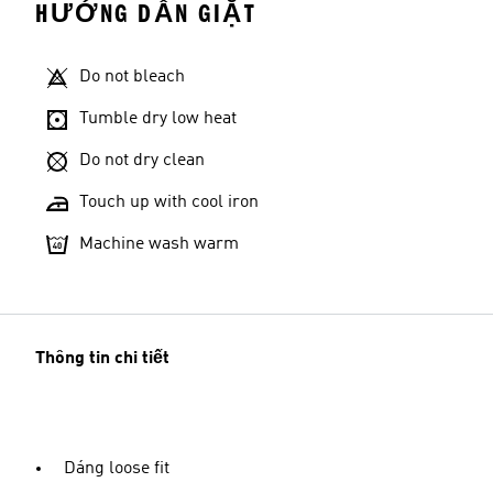
HƯỚNG DẪN GIẶT
Do not bleach
Tumble dry low heat
Do not dry clean
Touch up with cool iron
Machine wash warm
Thông tin chi tiết
Dáng loose fit