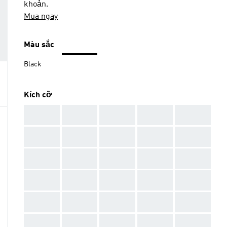
khoản.
Mua ngay
Màu sắc
Black
Kích cỡ
AAA
AAA
AAA
AAA
AAA
AAA
AAA
AAA
AAA
AAA
AAA
AAA
AAA
AAA
AAA
AAA
AAA
AAA
AAA
AAA
AAA
AAA
AAA
AAA
AAA
AAA
AAA
AAA
AAA
AAA