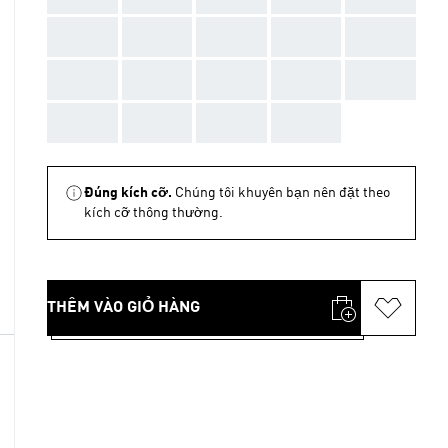
AAA
AAA
AAA
AAA
AAA
AAA
AAA
AAA
AAA
AAA
AAA
AAA
AAA
AAA
Đúng kích cỡ.
Chúng tôi khuyên bạn nên đặt theo
kích cỡ thông thường.
THÊM VÀO GIỎ HÀNG