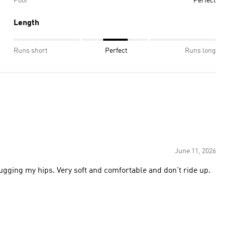
Poor
Perfect
Length
Runs short
Perfect
Runs long
June 11, 2026
hugging my hips. Very soft and comfortable and don't ride up.