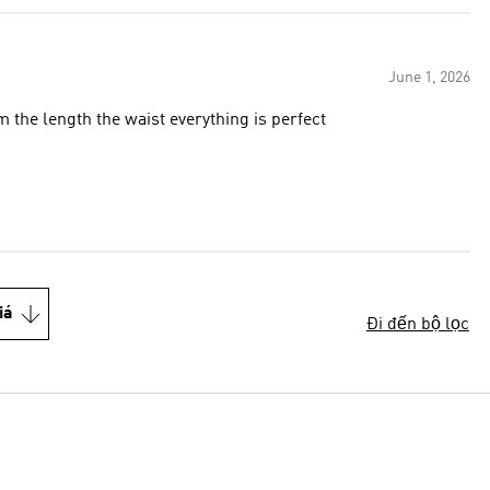
June 1, 2026
it perfect I got a size medium the length the waist everything is perfect
iá
Đi đến bộ lọc