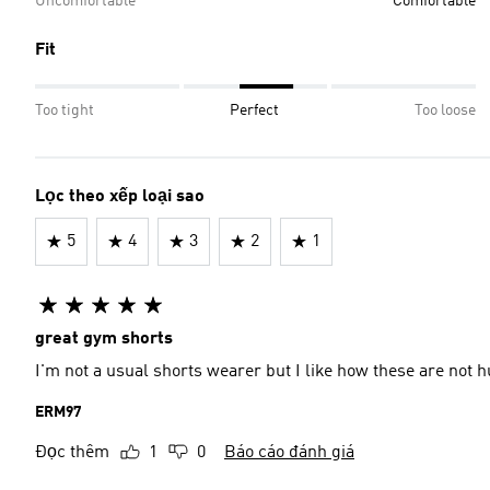
Uncomfortable
Comfortable
Fit
Too tight
Perfect
Too loose
Lọc theo xếp loại sao
5
4
3
2
1
great gym shorts
I'm not a usual shorts wearer but I like how these are not 
ERM97
Đọc thêm
1
0
Báo cáo đánh giá