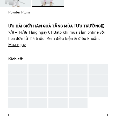
Powder Plum
ƯU ĐÃI GIỚI HẠN QUÀ TẶNG MÙA TỰU TRƯỜNG⏰
7/8 – 14/8: Tặng ngay 01 Balo khi mua sắm online với
hoá đơn từ 2.4 triệu. Kèm điều kiện & điều khoản.
Mua ngay
Kích cỡ
AAA
AAA
AAA
AAA
AAA
AAA
AAA
AAA
AAA
AAA
AAA
AAA
AAA
AAA
AAA
AAA
AAA
AAA
AAA