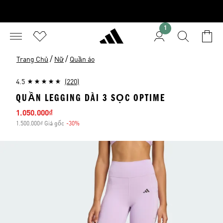
1
/
/
Trang Chủ
Nữ
Quần áo
4.5
(220)
QUẦN LEGGING DÀI 3 SỌC OPTIME
Giá bán
1.050.000₫
1.500.000₫ Giá gốc
-30%
Giảm giá