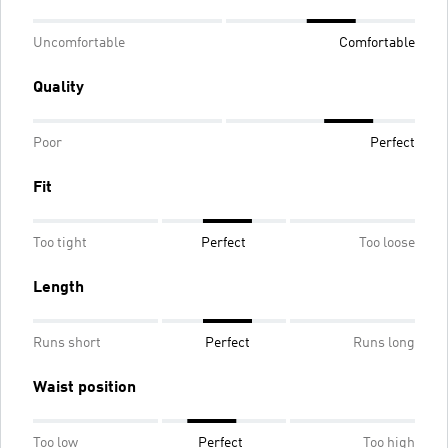
Uncomfortable
Comfortable
Quality
Poor
Perfect
Fit
Too tight
Perfect
Too loose
Length
Runs short
Perfect
Runs long
Waist position
Too low
Perfect
Too high