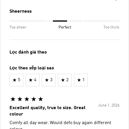
Sheerness
Too sheer
Perfect
Too thick
Lọc đánh giá theo
Lọc theo xếp loại sao
5
4
3
2
1
June 1, 2026
Excellent quality, true to size. Great
colour
Comfy all day wear. Would defo buy again different