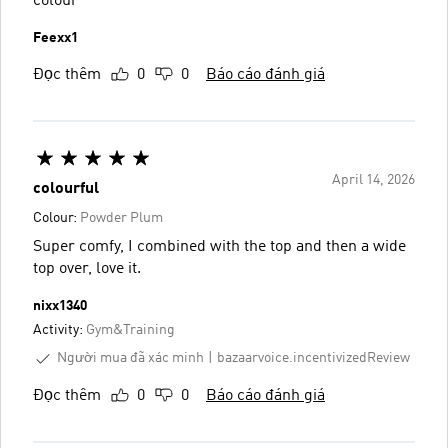
colour
Feexx1
Đọc thêm
0
0
Báo cáo đánh giá
April 14, 2026
colourful
Colour:
Powder Plum
Super comfy, I combined with the top and then a wide
top over, love it.
nixx1340
Activity:
Gym&Training
Người mua đã xác minh
bazaarvoice.incentivizedReview
Đọc thêm
0
0
Báo cáo đánh giá