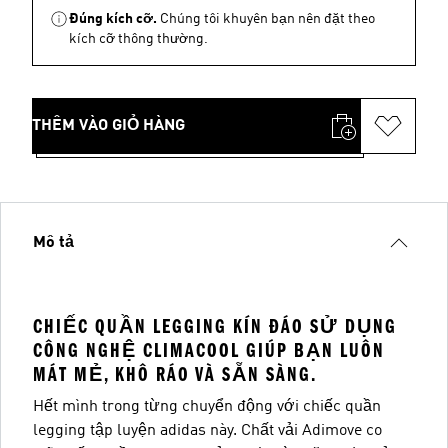
Đúng kích cỡ.
Chúng tôi khuyên bạn nên đặt theo
kích cỡ thông thường.
THÊM VÀO GIỎ HÀNG
Mô tả
CHIẾC QUẦN LEGGING KÍN ĐÁO SỬ DỤNG
CÔNG NGHỆ CLIMACOOL GIÚP BẠN LUÔN
MÁT MẺ, KHÔ RÁO VÀ SẴN SÀNG.
Hết mình trong từng chuyển động với chiếc quần
legging tập luyện adidas này. Chất vải Adimove co