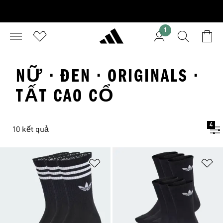
1
NỮ · ĐEN · ORIGINALS ·
TẤT CAO CỔ
4
10 kết quả
Add to Wishlist
Ad