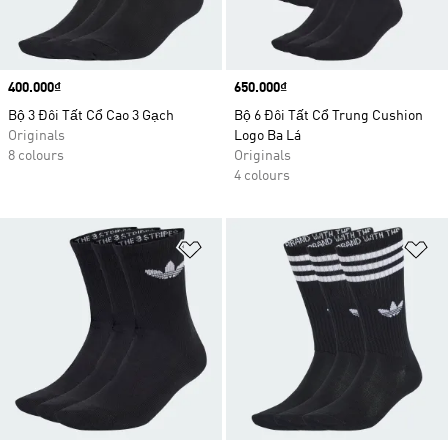
Price
400.000₫
Price
650.000₫
Bộ 3 Đôi Tất Cổ Cao 3 Gạch
Bộ 6 Đôi Tất Cổ Trung Cushion
Originals
Logo Ba Lá
8 colours
Originals
4 colours
Add to Wishlist
Ad