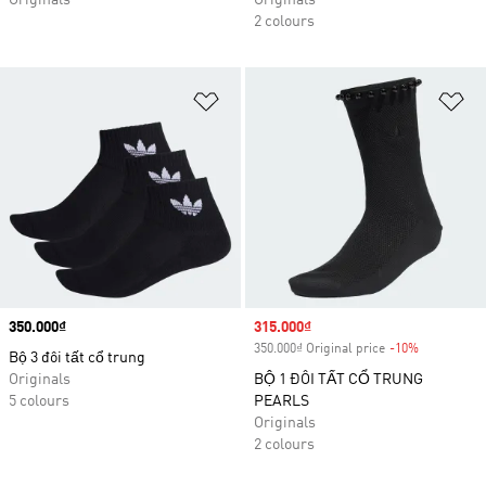
Originals
Originals
2 colours
Add to Wishlist
Ad
Price
350.000₫
Sale price
315.000₫
350.000₫ Original price
-10%
Discount
Bộ 3 đôi tất cổ trung
Originals
BỘ 1 ĐÔI TẤT CỔ TRUNG
5 colours
PEARLS
Originals
2 colours