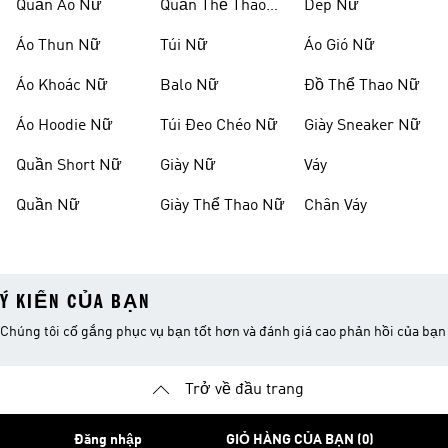
Quần Áo Nữ
Quần Thể Thao
Dép Nữ
Nữ
Áo Thun Nữ
Túi Nữ
Áo Gió Nữ
Áo Khoác Nữ
Balo Nữ
Đồ Thể Thao Nữ
Áo Hoodie Nữ
Túi Đeo Chéo Nữ
Giày Sneaker Nữ
Quần Short Nữ
Giày Nữ
Váy
Quần Nữ
Giày Thể Thao Nữ
Chân Váy
Ý KIẾN CỦA BẠN
Chúng tôi cố gắng phục vụ bạn tốt hơn và đánh giá cao phản hồi của bạn
Trở về đầu trang
Đăng nhập
GIỎ HÀNG CỦA BẠN (0)