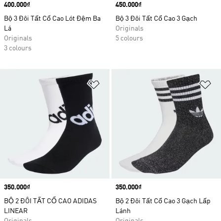
Price
400.000₫
Price
450.000₫
Bộ 3 Đôi Tất Cổ Cao Lót Đệm Ba
Bộ 3 Đôi Tất Cổ Cao 3 Gạch
Lá
Originals
Originals
5 colours
3 colours
Add to Wishlist
Ad
Price
350.000₫
Price
350.000₫
BỘ 2 ĐÔI TẤT CỔ CAO ADIDAS
Bộ 2 Đôi Tất Cổ Cao 3 Gạch Lấp
LINEAR
Lánh