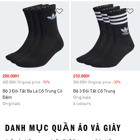
Add to Wishlist
Ad
Sale price
200.000₫
Sale price
210.000₫
400.000₫ Original price
-50%
Discount
300.000₫ Original price
-30%
Discount
Bộ 3 Đôi Tất Ba Lá Cổ Trung Có
Bộ 3 Đôi Tất Cổ Trung
Đệm
Originals
Originals
4 colours
DANH MỤC QUẦN ÁO VÀ GIÀY