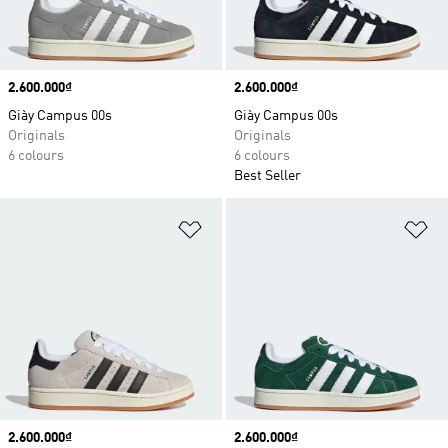
Price
2.600.000₫
Price
2.600.000₫
Giày Campus 00s
Giày Campus 00s
Originals
Originals
6 colours
6 colours
Best Seller
Add to Wishlist
Ad
Price
2.600.000₫
Price
2.600.000₫