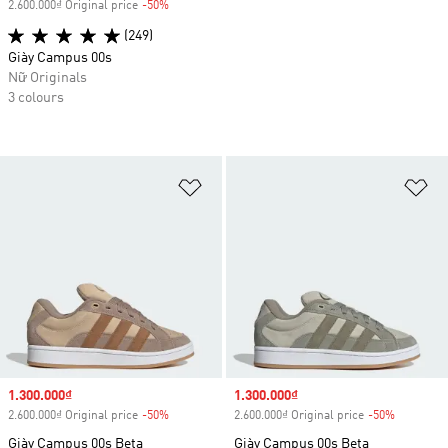
2.600.000₫ Original price
-50%
Discount
(249)
Giày Campus 00s
Nữ Originals
3 colours
Add to Wishlist
Ad
Sale price
1.300.000₫
Sale price
1.300.000₫
2.600.000₫ Original price
-50%
Discount
2.600.000₫ Original price
-50%
Discount
Giày Campus 00s Beta
Giày Campus 00s Beta