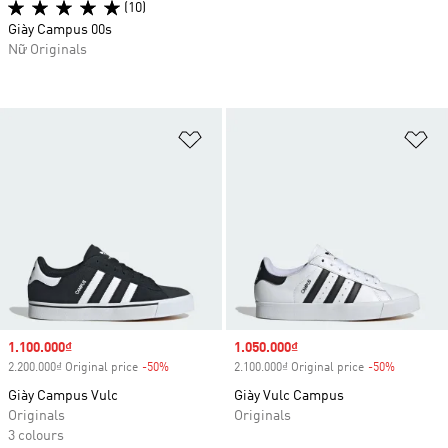
(10)
Giày Campus 00s
Nữ Originals
Add to Wishlist
Ad
Sale price
1.100.000₫
Sale price
1.050.000₫
2.200.000₫ Original price
-50%
Discount
2.100.000₫ Original price
-50%
Discount
Giày Campus Vulc
Giày Vulc Campus
Originals
Originals
3 colours