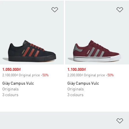
Add to Wishlist
Ad
Sale price
1.050.000₫
Sale price
1.100.000₫
2.100.000₫ Original price
-50%
Discount
2.200.000₫ Original price
-50%
Discount
Giày Campus Vulc
Giày Campus Vulc
Originals
Originals
3 colours
3 colours
Ad