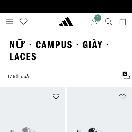
1
NỮ · CAMPUS · GIÀY ·
LACES
4
17 kết quả
Add to Wishlist
Ad