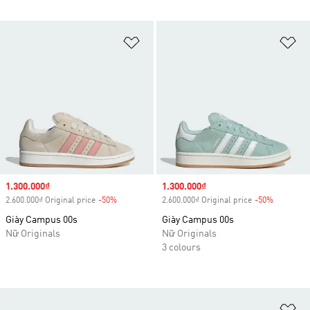
Add to Wishlist
Ad
Sale price
1.300.000₫
Sale price
1.300.000₫
2.600.000₫ Original price
-50%
Discount
2.600.000₫ Original price
-50%
Discount
Giày Campus 00s
Giày Campus 00s
Nữ Originals
Nữ Originals
3 colours
Ad