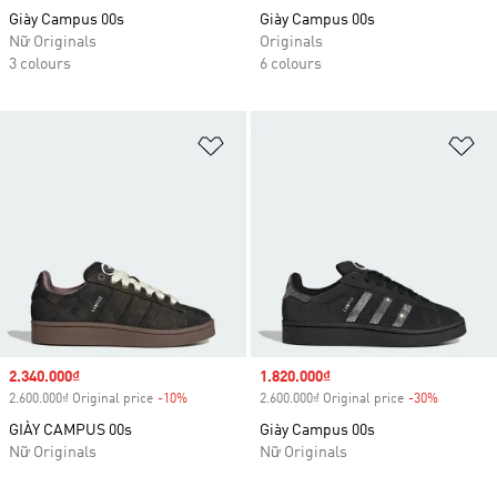
Giày Campus 00s
Giày Campus 00s
Nữ Originals
Originals
3 colours
6 colours
Add to Wishlist
Ad
Sale price
2.340.000₫
Sale price
1.820.000₫
2.600.000₫ Original price
-10%
Discount
2.600.000₫ Original price
-30%
Discount
GIÀY CAMPUS 00s
Giày Campus 00s
Nữ Originals
Nữ Originals