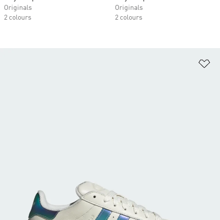
Originals
Originals
2 colours
2 colours
Ad