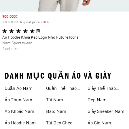
Sale price
900.000₫
1.800.000₫ Original price
-50%
Discount
(5)
Áo Hoodie Khóa Kéo Logo Nhỏ Future Icons
Nam Sportswear
2 colours
DANH MỤC QUẦN ÁO VÀ GIÀY
Quần Áo Nam
Quần Thể Thao
Giày Thể Thao
Nam
Nam
Áo Thun Nam
Túi Nam
Dép Nam
Áo Khoác Nam
Balo Nam
Giày Sneaker Nam
Áo Hoodie Nam
Túi Đeo Chéo
Áo Gió Nam