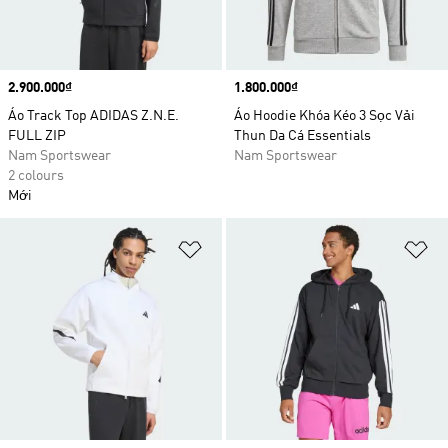
Price
2.900.000₫
Price
1.800.000₫
Áo Track Top ADIDAS Z.N.E.
Áo Hoodie Khóa Kéo 3 Sọc Vải
FULL ZIP
Thun Da Cá Essentials
Nam Sportswear
Nam Sportswear
2 colours
Mới
Add to Wishlist
Ad