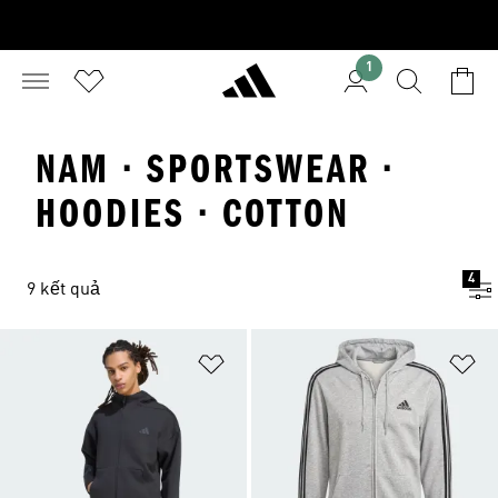
1
NAM · SPORTSWEAR ·
HOODIES · COTTON
4
9 kết quả
Add to Wishlist
Ad