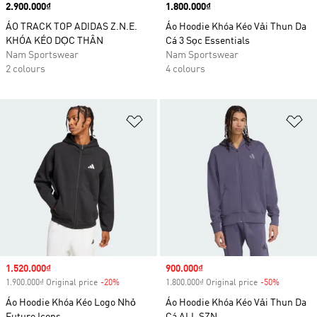
Price
2.900.000₫
Price
1.800.000₫
ÁO TRACK TOP ADIDAS Z.N.E.
Áo Hoodie Khóa Kéo Vải Thun Da
KHÓA KÉO DỌC THÂN
Cá 3 Sọc Essentials
Nam Sportswear
Nam Sportswear
2 colours
4 colours
Add to Wishlist
Ad
Sale price
1.520.000₫
Sale price
900.000₫
1.900.000₫ Original price
-20%
Discount
1.800.000₫ Original price
-50%
Discount
Áo Hoodie Khóa Kéo Logo Nhỏ
Áo Hoodie Khóa Kéo Vải Thun Da