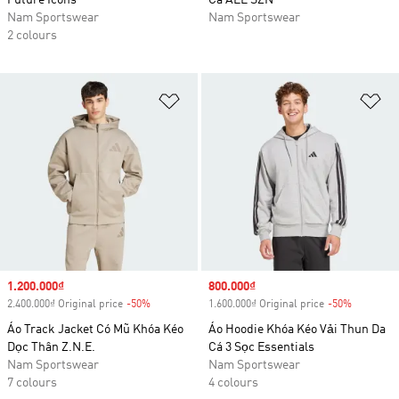
Future Icons
Cá ALL SZN
Nam Sportswear
Nam Sportswear
2 colours
Add to Wishlist
Ad
Sale price
1.200.000₫
Sale price
800.000₫
2.400.000₫ Original price
-50%
Discount
1.600.000₫ Original price
-50%
Discount
Áo Track Jacket Có Mũ Khóa Kéo
Áo Hoodie Khóa Kéo Vải Thun Da
Dọc Thân Z.N.E.
Cá 3 Sọc Essentials
Nam Sportswear
Nam Sportswear
7 colours
4 colours