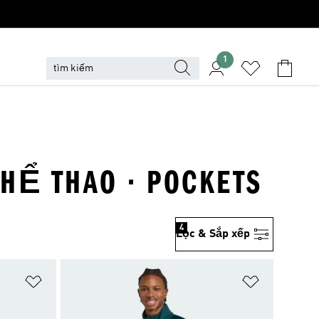
1
HỂ THAO · POCKETS
4
Lọc & Sắp xếp
Add to Wishlist
Add to Wish