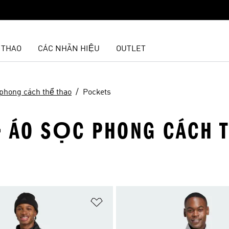
 THAO
CÁC NHÃN HIỆU
OUTLET
phong cách thể thao
Pockets
· ÁO SỌC PHONG CÁCH T
t
Add to Wishlist