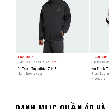
Sale price
1.520.000₫
Sale price
1.260.000₫
1.900.000₫ Original price
-20%
Discount
1.800.000₫ Or
Áo Track Top adidas Z.N.E.
Áo Track T
Nam Sportswear
Nam Sport
4 colours
DANH MỤC QUẦN ÁO VÀ 