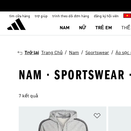
tìm cửa hàng
trợ giúp
trình theo dõi đơn hàng
đăng ký hội viên
NAM
NỮ
TRẺ EM
THỂ
Trở lại
Trang Chủ
Nam
Sportswear
Áo sọc 
NAM · SPORTSWEAR 
7 kết quả
Add to Wishlis