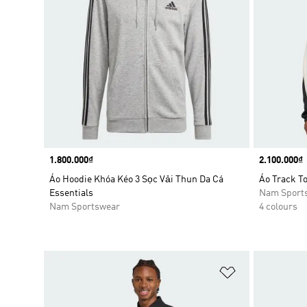
Price
1.800.000₫
Price
2.100.000₫
Áo Hoodie Khóa Kéo 3 Sọc Vải Thun Da Cá
Áo Track T
Essentials
Nam Sport
Nam Sportswear
4 colours
Add to Wishlis