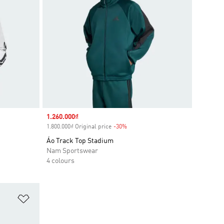
Sale price
1.260.000₫
1.800.000₫ Original price
-30%
Discount
Áo Track Top Stadium
Nam Sportswear
4 colours
Add to Wishlist