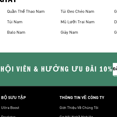
Quần Thể Thao Nam
Túi Đeo Chéo Nam
G
Túi Nam
Mũ Lưỡi Trai Nam
D
Balo Nam
Giày Nam
G
 HỘI VIÊN & HƯỞNG ƯU ĐÃI 10%
Đ
BỘ SƯU TẬP
THÔNG TIN VỀ CÔNG TY
Ultra Boost
Giới Thiệu Về Chúng Tôi