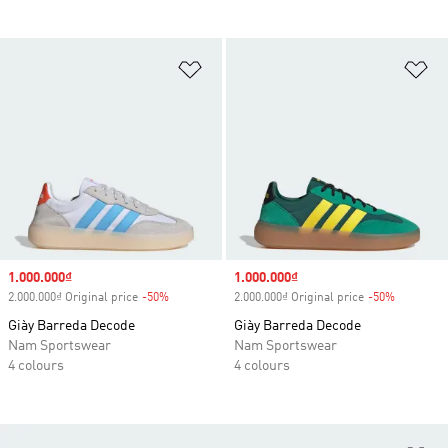
Add to Wishlist
Ad
Sale price
1.000.000₫
Sale price
1.000.000₫
2.000.000₫ Original price
-50%
Discount
2.000.000₫ Original price
-50%
Discount
Giày Barreda Decode
Giày Barreda Decode
Nam Sportswear
Nam Sportswear
4 colours
4 colours