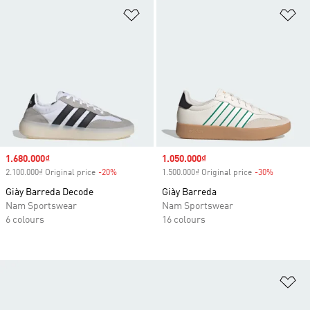
Add to Wishlist
Ad
Sale price
1.680.000₫
Sale price
1.050.000₫
2.100.000₫ Original price
-20%
Discount
1.500.000₫ Original price
-30%
Discount
Giày Barreda Decode
Giày Barreda
Nam Sportswear
Nam Sportswear
6 colours
16 colours
Ad