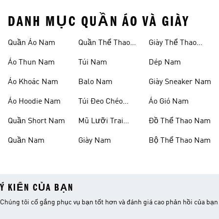
DANH MỤC QUẦN ÁO VÀ GIÀY
Quần Áo Nam
Quần Thể Thao
Giày Thể Thao
Nam
Nam
Áo Thun Nam
Túi Nam
Dép Nam
Áo Khoác Nam
Balo Nam
Giày Sneaker Nam
Áo Hoodie Nam
Túi Đeo Chéo
Áo Gió Nam
Nam
Quần Short Nam
Mũ Lưỡi Trai
Đồ Thể Thao Nam
Nam
Quần Nam
Giày Nam
Bộ Thể Thao Nam
Ý KIẾN CỦA BẠN
Chúng tôi cố gắng phục vụ bạn tốt hơn và đánh giá cao phản hồi của bạn