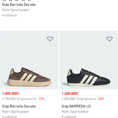
Giày Barreda Decode
Nam Sportswear
4 colours
Add to Wishlist
Ad
Sale price
1.890.000₫
Sale price
1.400.000₫
2.100.000₫ Original price
-10%
Discount
2.000.000₫ Original price
-30%
Discount
Giày Barreda Decode
Giày BARREDA LO
Nam Sportswear
Nam Sportswear
6 colours
2 colours