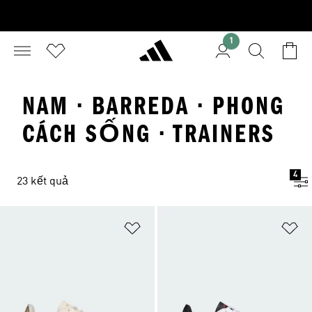
1
NAM · BARREDA · PHONG
CÁCH SỐNG · TRAINERS
4
23 kết quả
Add to Wishlist
Ad