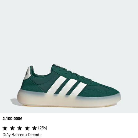
Price
2.100.000₫
(256)
Giày Barreda Decode