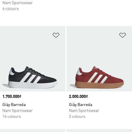
Nam Sportswear
6 colours
Add to Wishlist
Ad
Price
1.700.000₫
Price
2.000.000₫
Giày Barreda
Giày Barreda
Nam Sportswear
Nam Sportswear
16 colours
2 colours