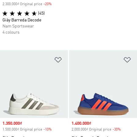
2.300.000₫ Original price
-20%
Discount
(45)
Giày Barreda Decode
Nam Sportswear
4 colours
Add to Wishlist
Ad
Sale price
1.350.000₫
Sale price
1.400.000₫
1.500.000₫ Original price
-10%
Discount
2.000.000₫ Original price
-30%
Discount