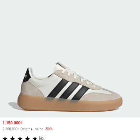
Sale price
1.150.000₫
2.300.000₫ Original price
-50%
Discount
(45)