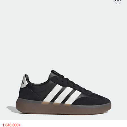
Ad
Sale price
1.840.000₫