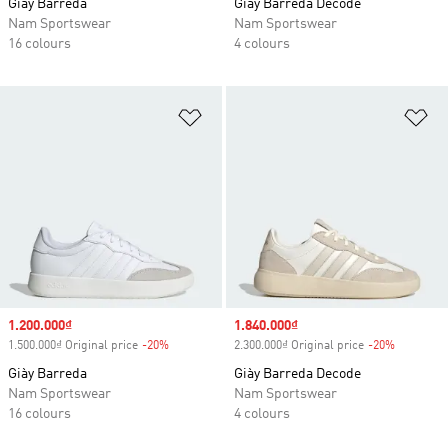
Giày Barreda
Giày Barreda Decode
Nam Sportswear
Nam Sportswear
16 colours
4 colours
Add to Wishlist
Ad
Sale price
1.200.000₫
Sale price
1.840.000₫
1.500.000₫ Original price
-20%
Discount
2.300.000₫ Original price
-20%
Discount
Giày Barreda
Giày Barreda Decode
Nam Sportswear
Nam Sportswear
16 colours
4 colours