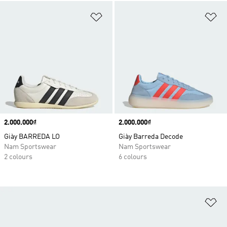
Add to Wishlist
Ad
Price
2.000.000₫
Price
2.000.000₫
Giày BARREDA LO
Giày Barreda Decode
Nam Sportswear
Nam Sportswear
2 colours
6 colours
Ad