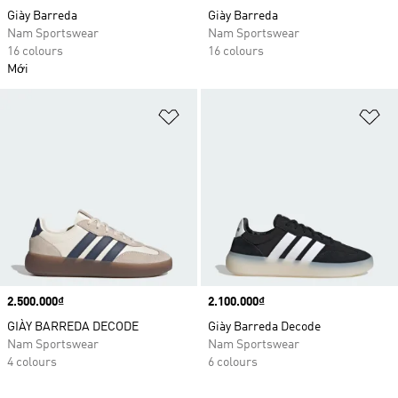
Giày Barreda
Giày Barreda
Nam Sportswear
Nam Sportswear
16 colours
16 colours
Mới
Add to Wishlist
Ad
Price
2.500.000₫
Price
2.100.000₫
GIÀY BARREDA DECODE
Giày Barreda Decode
Nam Sportswear
Nam Sportswear
4 colours
6 colours