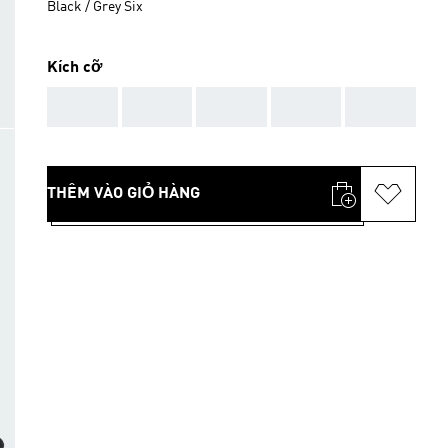
Black / Grey Six
Kích cỡ
AAA
AAA
AAA
AAA
AAA
THÊM VÀO GIỎ HÀNG