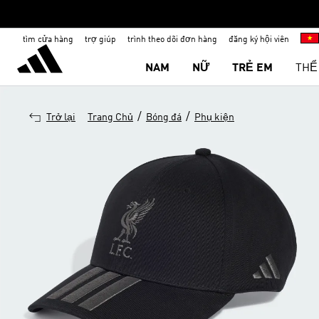
tìm cửa hàng
trợ giúp
trình theo dõi đơn hàng
đăng ký hội viên
NAM
NỮ
TRẺ EM
THỂ
/
/
Trở lại
Trang Chủ
Bóng đá
Phụ kiện