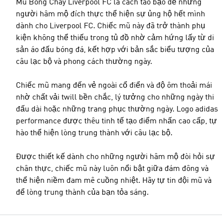
Mũ Bóng Chày Liverpool FC là cách táo bạo để những
người hâm mộ đích thực thể hiện sự ủng hộ hết mình
dành cho Liverpool FC. Chiếc mũ này đã trở thành phụ
kiện không thể thiếu trong tủ đồ nhờ cảm hứng lấy từ di
sản áo đấu bóng đá, kết hợp với bản sắc biểu tượng của
câu lạc bộ và phong cách thường ngày.
Chiếc mũ mang đến vẻ ngoài cổ điển và độ ôm thoải mái
nhờ chất vải twill bền chắc, lý tưởng cho những ngày thi
đấu dài hoặc những trang phục thường ngày. Logo adidas
performance được thêu tinh tế tạo điểm nhấn cao cấp, tự
hào thể hiện lòng trung thành với câu lạc bộ.
Được thiết kế dành cho những người hâm mộ đòi hỏi sự
chân thực, chiếc mũ này luôn nổi bật giữa đám đông và
thể hiện niềm đam mê cuồng nhiệt. Hãy tự tin đội mũ và
để lòng trung thành của bạn tỏa sáng.