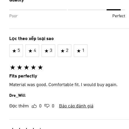
Quality
Poor
Perfect
Lọc theo xếp loại sao
5
4
3
2
1
Fits perfectly
Material was good. Comfortable fit. I would buy again.
Dre_Will
Đọc thêm
0
0
Báo cáo đánh giá