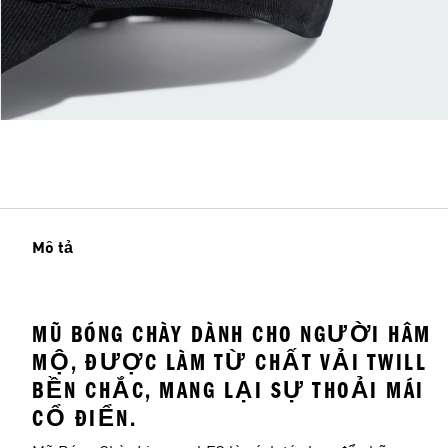
Mô tả
MŨ BÓNG CHÀY DÀNH CHO NGƯỜI HÂM
MỘ, ĐƯỢC LÀM TỪ CHẤT VẢI TWILL
BỀN CHẮC, MANG LẠI SỰ THOẢI MÁI
CỔ ĐIỂN.