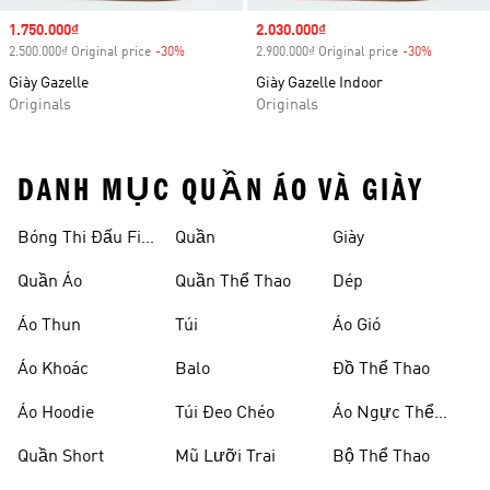
Sale price
1.750.000₫
Sale price
2.030.000₫
2.500.000₫ Original price
-30%
Discount
2.900.000₫ Original price
-30%
Discount
Giày Gazelle
Giày Gazelle Indoor
Originals
Originals
DANH MỤC QUẦN ÁO VÀ GIÀY
Bóng Thi Đấu Fifa
Quần
Giày
World Cup 26™
Quần Áo
Quần Thể Thao
Dép
Áo Thun
Túi
Áo Gió
Áo Khoác
Balo
Đồ Thể Thao
Áo Hoodie
Túi Đeo Chéo
Áo Ngực Thể
Thao
Quần Short
Mũ Lưỡi Trai
Bộ Thể Thao