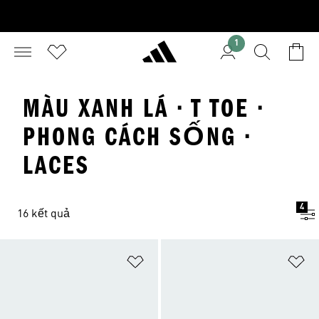
1
MÀU XANH LÁ · T TOE ·
PHONG CÁCH SỐNG ·
LACES
4
16 kết quả
Add to Wishlist
Ad