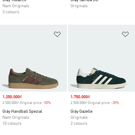
Giày Tobacco
Giày Samba OG
Nam Originals
Originals
3 colours
Add to Wishlist
Ad
Sale price
1.250.000₫
Sale price
1.750.000₫
2.500.000₫ Original price
-50%
Discount
2.500.000₫ Original price
-30%
Discount
Giày Handball Spezial
Giày Gazelle
Nam Originals
Originals
10 colours
2 colours