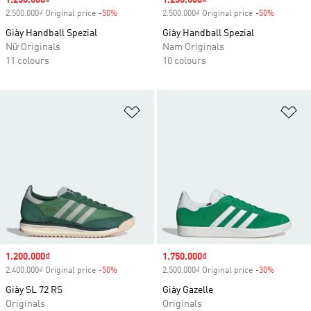
Sale price
1.250.000₫
Sale price
1.250.000₫
2.500.000₫ Original price
-50%
Discount
2.500.000₫ Original price
-50%
Discount
Giày Handball Spezial
Giày Handball Spezial
Nữ Originals
Nam Originals
11 colours
10 colours
Add to Wishlist
Ad
Sale price
1.200.000₫
Sale price
1.750.000₫
2.400.000₫ Original price
-50%
Discount
2.500.000₫ Original price
-30%
Discount
Giày SL 72 RS
Giày Gazelle
Originals
Originals