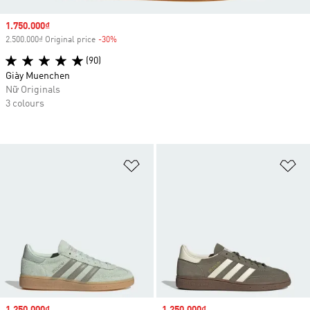
Sale price
1.750.000₫
2.500.000₫ Original price
-30%
Discount
(90)
Giày Muenchen
Nữ Originals
3 colours
Add to Wishlist
Ad