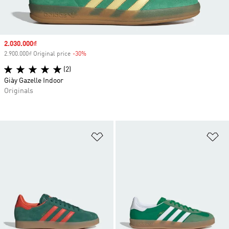
Sale price
2.030.000₫
2.900.000₫ Original price
-30%
Discount
(2)
Giày Gazelle Indoor
Originals
Add to Wishlist
Ad