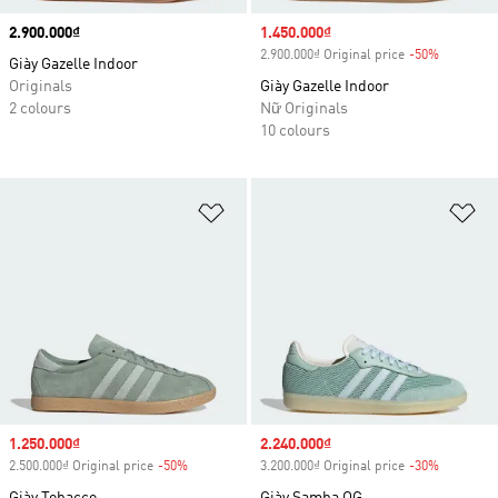
Price
2.900.000₫
Sale price
1.450.000₫
2.900.000₫ Original price
-50%
Discount
Giày Gazelle Indoor
Originals
Giày Gazelle Indoor
2 colours
Nữ Originals
10 colours
Add to Wishlist
Ad
Sale price
1.250.000₫
Sale price
2.240.000₫
2.500.000₫ Original price
-50%
Discount
3.200.000₫ Original price
-30%
Discount