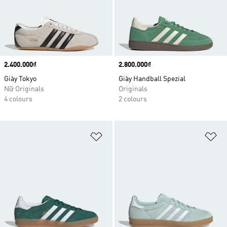
Price
2.400.000₫
Price
2.800.000₫
Giày Tokyo
Giày Handball Spezial
Nữ Originals
Originals
4 colours
2 colours
Add to Wishlist
Ad