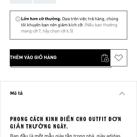
Lớn hơn cỡ thường.
Dựa trên việc trả hàng, chúng
tôi khuyên bạn nên giảm kích cỡ.
(Nếu bạn thường
mang cỡ 7, hãy chọn cỡ 6.5)
THÊM VÀO GIỎ HÀNG
Mô tả
PHONG CÁCH KINH ĐIỂN CHO OUTFIT ĐƠN
GIẢN THƯỜNG NGÀY.
Ban đầu là một mẫu giày tập trong nhà, giày adidas