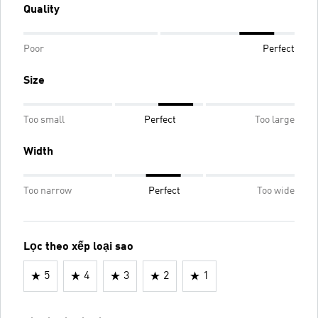
Quality
Poor
Perfect
Size
Too small
Perfect
Too large
Width
Too narrow
Perfect
Too wide
Lọc theo xếp loại sao
5
4
3
2
1