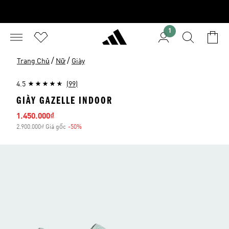
1
/
/
Trang Chủ
Nữ
Giày
4.5
(99)
GIÀY GAZELLE INDOOR
Giá bán
1.450.000₫
2.900.000₫ Giá gốc
-50%
Giảm giá