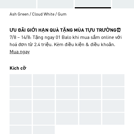
Ash Green / Cloud White / Gum
ƯU ĐÃI GIỚI HẠN QUÀ TẶNG MÙA TỰU TRƯỜNG⏰
7/8 – 14/8: Tặng ngay 01 Balo khi mua sắm online với
hoá đơn từ 2.4 triệu. Kèm điều kiện & điều khoản.
Mua ngay
Kích cỡ
AAA
AAA
AAA
AAA
AAA
AAA
AAA
AAA
AAA
AAA
AAA
AAA
AAA
AAA
AAA
AAA
AAA
AAA
AAA
AAA
AAA
AAA