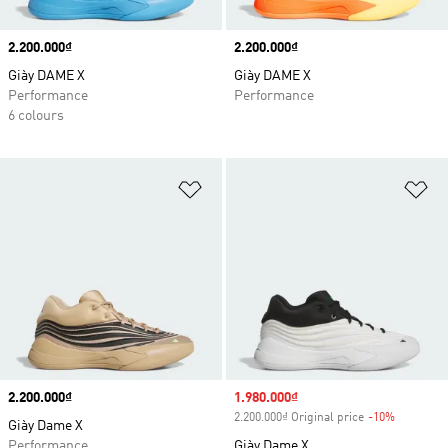
Price
2.200.000₫
Price
2.200.000₫
Giày DAME X
Giày DAME X
Performance
Performance
6 colours
Add to Wishlist
Ad
Price
2.200.000₫
Sale price
1.980.000₫
2.200.000₫ Original price
-10%
Discount
Giày Dame X
Performance
Giày Dame X