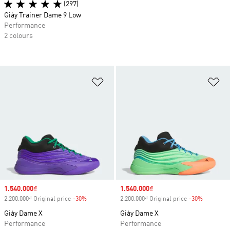
(297)
Giày Trainer Dame 9 Low
Performance
2 colours
Add to Wishlist
Ad
Sale price
1.540.000₫
Sale price
1.540.000₫
2.200.000₫ Original price
-30%
Discount
2.200.000₫ Original price
-30%
Discount
Giày Dame X
Giày Dame X
Performance
Performance