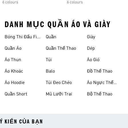
6 colours
6 colours
DANH MỤC QUẦN ÁO VÀ GIÀY
Bóng Thi Đấu Fifa
Quần
Giày
World Cup 26™
Quần Áo
Quần Thể Thao
Dép
Áo Thun
Túi
Áo Gió
Áo Khoác
Balo
Đồ Thể Thao
Áo Hoodie
Túi Đeo Chéo
Áo Ngực Thể
Thao
Quần Short
Mũ Lưỡi Trai
Bộ Thể Thao
Ý KIẾN CỦA BẠN