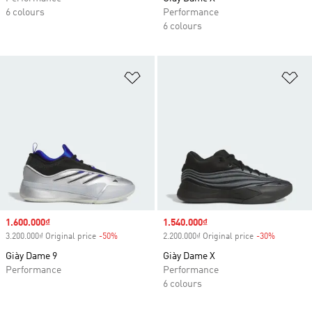
6 colours
Performance
6 colours
Add to Wishlist
Ad
Sale price
1.600.000₫
Sale price
1.540.000₫
3.200.000₫ Original price
-50%
Discount
2.200.000₫ Original price
-30%
Discount
Giày Dame 9
Giày Dame X
Performance
Performance
6 colours