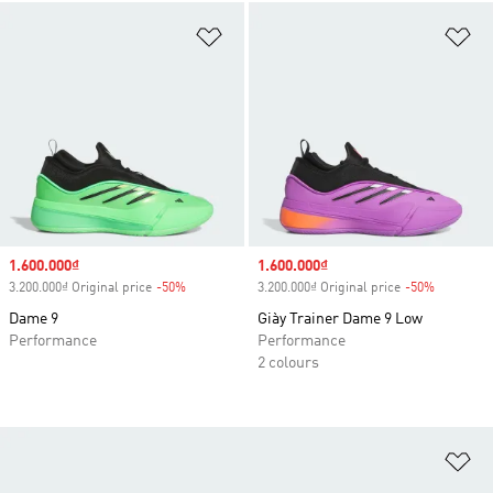
Add to Wishlist
Ad
Sale price
1.600.000₫
Sale price
1.600.000₫
3.200.000₫ Original price
-50%
Discount
3.200.000₫ Original price
-50%
Discount
Dame 9
Giày Trainer Dame 9 Low
Performance
Performance
2 colours
Ad