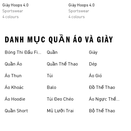
Giày Hoops 4.0
Giày Hoops 4.0
Sportswear
Sportswear
4 colours
4 colours
DANH MỤC QUẦN ÁO VÀ GIÀY
Bóng Thi Đấu Fifa
Quần
Giày
World Cup 26™
Quần Áo
Quần Thể Thao
Dép
Áo Thun
Túi
Áo Gió
Áo Khoác
Balo
Đồ Thể Thao
Áo Hoodie
Túi Đeo Chéo
Áo Ngực Thể
Thao
Quần Short
Mũ Lưỡi Trai
Bộ Thể Thao