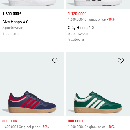
Price
1.600.000₫
Sale price
1.120.000₫
1.600.000₫ Original price
-30%
Discount
Giày Hoops 4.0
Sportswear
Giày Hoops 4.0
4 colours
Sportswear
4 colours
Add to Wishlist
Ad
Sale price
800.000₫
Sale price
800.000₫
1.600.000₫ Original price
-50%
Discount
1.600.000₫ Original price
-50%
Discount