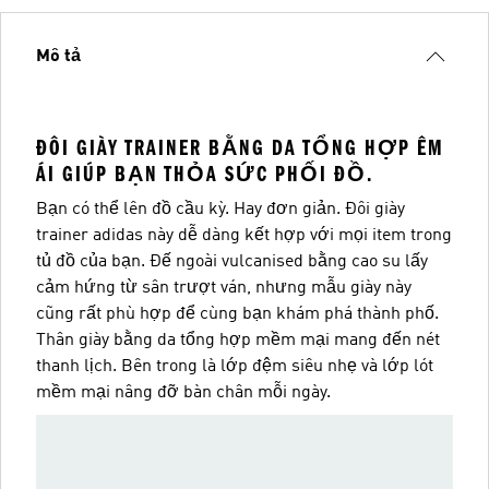
Mô tả
ĐÔI GIÀY TRAINER BẰNG DA TỔNG HỢP ÊM
ÁI GIÚP BẠN THỎA SỨC PHỐI ĐỒ.
Bạn có thể lên đồ cầu kỳ. Hay đơn giản. Đôi giày
trainer adidas này dễ dàng kết hợp với mọi item trong
tủ đồ của bạn. Đế ngoài vulcanised bằng cao su lấy
cảm hứng từ sân trượt ván, nhưng mẫu giày này
cũng rất phù hợp để cùng bạn khám phá thành phố.
Thân giày bằng da tổng hợp mềm mại mang đến nét
thanh lịch. Bên trong là lớp đệm siêu nhẹ và lớp lót
mềm mại nâng đỡ bàn chân mỗi ngày.