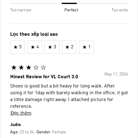
Too narrow
Perfect
Too wide
Lọc theo xếp loại sao
5
4
3
2
1
May 11, 2026
Hinest Review for VL Court 3.0
Shoes is good but a bit heavy for long walk. After
using it for 1day with barely walking in the office, it got
a little damage right away. I attached picture for
reference.
Đọc thêm
Judie
Age:
25 to 34
Gender:
Female