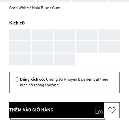
Core White / Halo Blue / Gum
Kích cỡ
AAA
AAA
AAA
AAA
AAA
AAA
AAA
AAA
AAA
AAA
AAA
AAA
AAA
Đúng kích cỡ.
Chúng tôi khuyên bạn nên đặt theo
kích cỡ thông thường.
THÊM VÀO GIỎ HÀNG