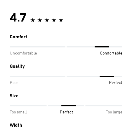
4.7
Comfort
Uncomfortable
Comfortable
Quality
Poor
Perfect
Size
Too small
Perfect
Too large
Width