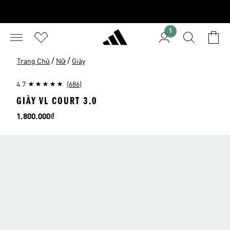
1
/
/
Trang Chủ
Nữ
Giày
4.7
(686)
GIÀY VL COURT 3.0
Giá
1.800.000₫