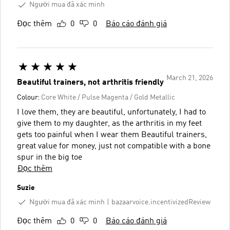
Người mua đã xác minh
Đọc thêm
0
0
Báo cáo đánh giá
March 21, 2026
Beautiful trainers, not arthritis friendly
Colour:
Core White / Pulse Magenta / Gold Metallic
I love them, they are beautiful, unfortunately, I had to
give them to my daughter, as the arthritis in my feet
gets too painful when I wear them Beautiful trainers,
great value for money, just not compatible with a bone
spur in the big toe
Đọc thêm
Suzie
Người mua đã xác minh
bazaarvoice.incentivizedReview
Đọc thêm
0
0
Báo cáo đánh giá