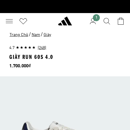
1
/
/
Trang Chủ
Nam
Giày
4.7
(248)
GIÀY RUN 60S 4.0
Giá
1.700.000₫