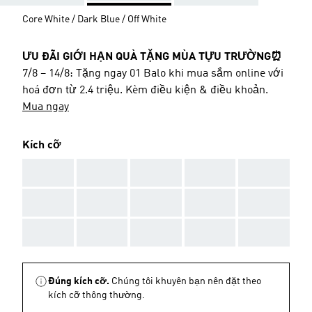
Core White / Dark Blue / Off White
ƯU ĐÃI GIỚI HẠN QUÀ TẶNG MÙA TỰU TRƯỜNG⏰
7/8 – 14/8: Tặng ngay 01 Balo khi mua sắm online với
hoá đơn từ 2.4 triệu. Kèm điều kiện & điều khoản.
Mua ngay
Kích cỡ
AAA
AAA
AAA
AAA
AAA
AAA
AAA
AAA
AAA
AAA
AAA
AAA
AAA
AAA
AAA
Đúng kích cỡ.
Chúng tôi khuyên bạn nên đặt theo
kích cỡ thông thường.