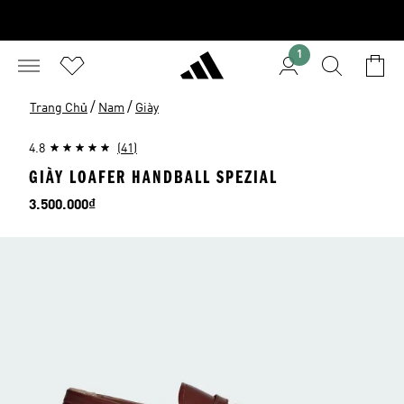
1
/
/
Trang Chủ
Nam
Giày
4.8
(41)
GIÀY LOAFER HANDBALL SPEZIAL
Giá
3.500.000₫