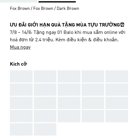
Fox Brown / Fox Brown / Dark Brown
ƯU ĐÃI GIỚI HẠN QUÀ TẶNG MÙA TỰU TRƯỜNG⏰
7/8 – 14/8: Tặng ngay 01 Balo khi mua sắm online với
hoá đơn từ 2.4 triệu. Kèm điều kiện & điều khoản.
Mua ngay
Kích cỡ
AAA
AAA
AAA
AAA
AAA
AAA
AAA
AAA
AAA
AAA
AAA
AAA
AAA
AAA
AAA
AAA
AAA
AAA
AAA
AAA
AAA
AAA