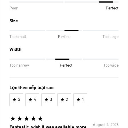
Poor
Perfect
Size
Too small
Perfect
Too large
Width
Too narrow
Perfect
Too wide
Lọc theo xếp loại sao
5
4
3
2
1
August 4, 2026
Fantastic, wish it was available more