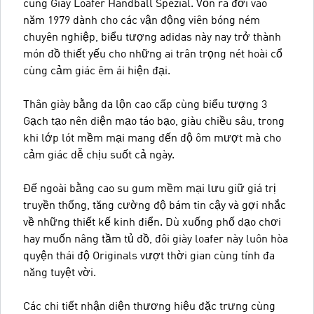
cùng Giày Loafer Handball Spezial. Vốn ra đời vào
năm 1979 dành cho các vận động viên bóng ném
chuyên nghiệp, biểu tượng adidas này nay trở thành
món đồ thiết yếu cho những ai trân trọng nét hoài cổ
cùng cảm giác êm ái hiện đại.
Thân giày bằng da lộn cao cấp cùng biểu tượng 3
Gạch tạo nên diện mạo táo bạo, giàu chiều sâu, trong
khi lớp lót mềm mại mang đến độ ôm mượt mà cho
cảm giác dễ chịu suốt cả ngày.
Đế ngoài bằng cao su gum mềm mại lưu giữ giá trị
truyền thống, tăng cường độ bám tin cậy và gợi nhắc
về những thiết kế kinh điển. Dù xuống phố dạo chơi
hay muốn nâng tầm tủ đồ, đôi giày loafer này luôn hòa
quyện thái độ Originals vượt thời gian cùng tính đa
năng tuyệt vời.
Các chi tiết nhận diện thương hiệu đặc trưng cùng