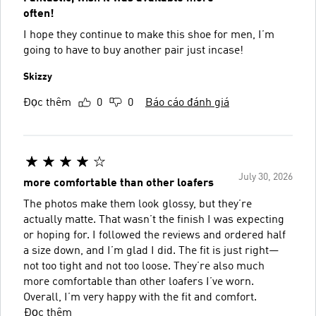
often!
I hope they continue to make this shoe for men, I’m
going to have to buy another pair just incase!
Skizzy
Đọc thêm
0
0
Báo cáo đánh giá
July 30, 2026
more comfortable than other loafers
The photos make them look glossy, but they’re
actually matte. That wasn’t the finish I was expecting
or hoping for. I followed the reviews and ordered half
a size down, and I’m glad I did. The fit is just right—
not too tight and not too loose. They’re also much
more comfortable than other loafers I’ve worn.
Overall, I’m very happy with the fit and comfort.
Đọc thêm