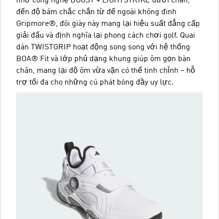
nhờ công nghệ BOOST + LIGHTSTRIKE dưới chân,
đến độ bám chắc chắn từ đế ngoài không đinh
Gripmore®, đôi giày này mang lại hiệu suất đẳng cấp
giải đấu và định nghĩa lại phong cách chơi golf. Quai
dán TWISTGRIP hoạt động song song với hệ thống
BOA® Fit và lớp phủ dạng khung giúp ôm gọn bàn
chân, mang lại độ ôm vừa vặn có thể tinh chỉnh – hỗ
trợ tối đa cho những cú phát bóng đầy uy lực.