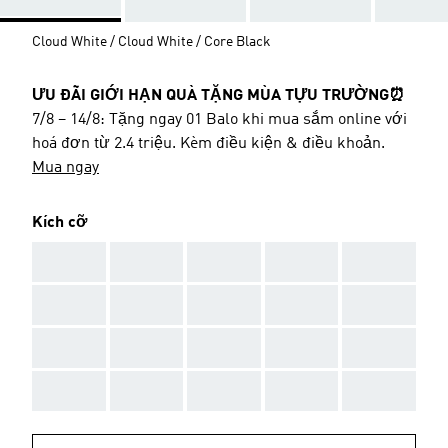
Cloud White / Cloud White / Core Black
ƯU ĐÃI GIỚI HẠN QUÀ TẶNG MÙA TỰU TRƯỜNG⏰
7/8 – 14/8: Tặng ngay 01 Balo khi mua sắm online với
hoá đơn từ 2.4 triệu. Kèm điều kiện & điều khoản.
Mua ngay
Kích cỡ
AAA
AAA
AAA
AAA
AAA
AAA
AAA
AAA
AAA
AAA
AAA
AAA
AAA
AAA
AAA
AAA
AAA
AAA
AAA
AAA