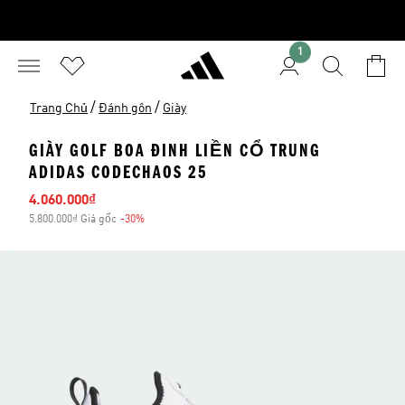
1
/
/
Trang Chủ
Đánh gôn
Giày
GIÀY GOLF BOA ĐINH LIỀN CỔ TRUNG
ADIDAS CODECHAOS 25
Giá bán
4.060.000₫
5.800.000₫ Giá gốc
-30%
Giảm giá