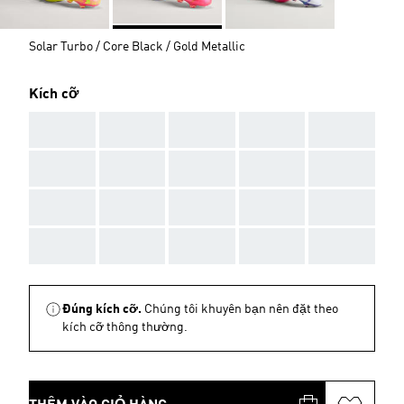
Solar Turbo / Core Black / Gold Metallic
Kích cỡ
AAA
AAA
AAA
AAA
AAA
AAA
AAA
AAA
AAA
AAA
AAA
AAA
AAA
AAA
AAA
AAA
AAA
AAA
AAA
AAA
Đúng kích cỡ.
Chúng tôi khuyên bạn nên đặt theo
kích cỡ thông thường.