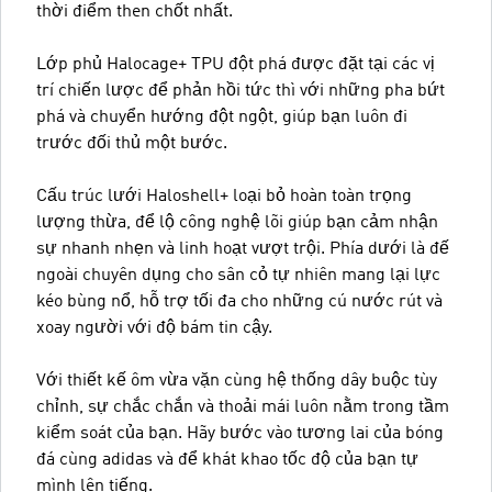
thời điểm then chốt nhất.
Lớp phủ Halocage+ TPU đột phá được đặt tại các vị
trí chiến lược để phản hồi tức thì với những pha bứt
phá và chuyển hướng đột ngột, giúp bạn luôn đi
trước đối thủ một bước.
Cấu trúc lưới Haloshell+ loại bỏ hoàn toàn trọng
lượng thừa, để lộ công nghệ lõi giúp bạn cảm nhận
sự nhanh nhẹn và linh hoạt vượt trội. Phía dưới là đế
ngoài chuyên dụng cho sân cỏ tự nhiên mang lại lực
kéo bùng nổ, hỗ trợ tối đa cho những cú nước rút và
xoay người với độ bám tin cậy.
Với thiết kế ôm vừa vặn cùng hệ thống dây buộc tùy
chỉnh, sự chắc chắn và thoải mái luôn nằm trong tầm
kiểm soát của bạn. Hãy bước vào tương lai của bóng
đá cùng adidas và để khát khao tốc độ của bạn tự
mình lên tiếng.