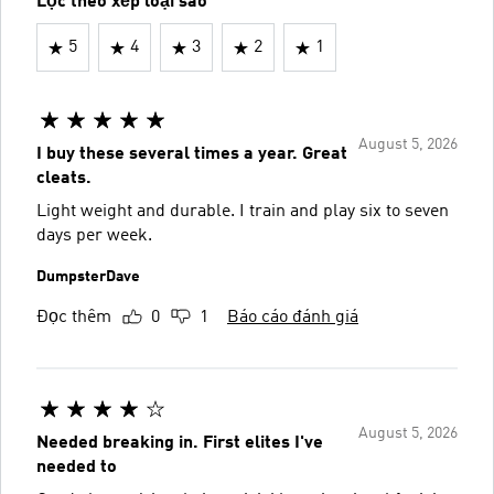
Lọc theo xếp loại sao
5
4
3
2
1
August 5, 2026
I buy these several times a year. Great
cleats.
Light weight and durable. I train and play six to seven
days per week.
DumpsterDave
Đọc thêm
0
1
Báo cáo đánh giá
August 5, 2026
Needed breaking in. First elites I've
needed to