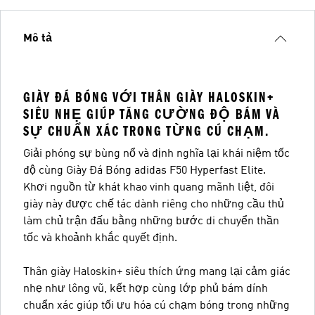
Mô tả
GIÀY ĐÁ BÓNG VỚI THÂN GIÀY HALOSKIN+
SIÊU NHẸ GIÚP TĂNG CƯỜNG ĐỘ BÁM VÀ
SỰ CHUẨN XÁC TRONG TỪNG CÚ CHẠM.
Giải phóng sự bùng nổ và định nghĩa lại khái niệm tốc
độ cùng Giày Đá Bóng adidas F50 Hyperfast Elite.
Khơi nguồn từ khát khao vinh quang mãnh liệt, đôi
giày này được chế tác dành riêng cho những cầu thủ
làm chủ trận đấu bằng những bước di chuyển thần
tốc và khoảnh khắc quyết định.
Thân giày Haloskin+ siêu thích ứng mang lại cảm giác
nhẹ như lông vũ, kết hợp cùng lớp phủ bám dính
chuẩn xác giúp tối ưu hóa cú chạm bóng trong những