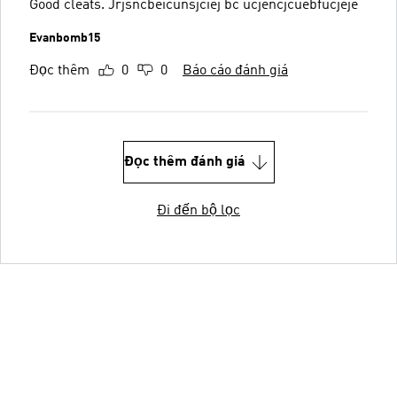
Good cleats. Jrjsncbeicunsjciej bc ucjencjcuebfucjeje
Evanbomb15
Đọc thêm
0
0
Báo cáo đánh giá
Đọc thêm đánh giá
Đi đến bộ lọc