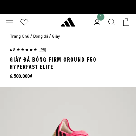
1
/
/
Trang Chủ
Bóng đá
Giày
4.8
(98)
GIÀY ĐÁ BÓNG FIRM GROUND F50
HYPERFAST ELITE
Giá
6.500.000₫