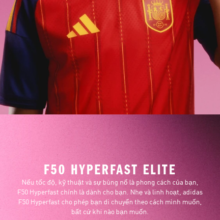
F50 HYPERFAST ELITE
Nếu tốc độ, kỹ thuật và sự bùng nổ là phong cách của bạn,
F50 Hyperfast chính là dành cho bạn. Nhẹ và linh hoạt, adidas
F50 Hyperfast cho phép bạn di chuyển theo cách mình muốn,
bất cứ khi nào bạn muốn.