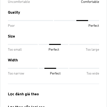
Uncomfortable
Comfortable
Quality
Poor
Perfect
Size
Too small
Perfect
Too large
Width
Too narrow
Perfect
Too wide
Lọc đánh giá theo