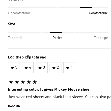
Uncomfortable
Comfortable
Size
Too small
Perfect
Too large
Lọc theo xếp loại sao
5
4
3
2
1
Interesting color. It gives Mickey Mouse shoe
Just wear red shorts and black long sleeve. You can also pa
D456MR