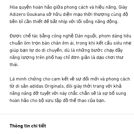
Hòa quyện hoàn hảo giữa phong cách và hiệu năng, Giày
Adizero Goukana sở hữu diện mạo thời thượng cùng độ
bền bỉ cần thiết để bắt nhịp với lối sống năng động.
Được chế tác bằng công nghệ Dán nguội, phom dáng tiêu
chuẩn ôm trọn bàn chân êm ái, trong khi kết cấu siêu nhẹ
giúp bạn tự do di chuyển, dù là những bước chạy đầy
năng lượng trên phố hay chỉ đơn giản là dạo chơi thư
thái.
Là minh chứng cho cam kết về sự đổi mới và phong cách
từ di sản adidas Originals, đôi giày thời trang với khả
năng nâng đỡ tuyệt vời này chắc chắn sẽ là sự bổ sung
hoàn hảo cho bộ sưu tập đồ thể thao của bạn.
Thông tin chi tiết