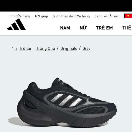
tìm cửa hàng
trợ giúp
trình theo dõi đơn hàng
đăng ký hội viên
NAM
NỮ
TRẺ EM
THỂ
/
/
Trở lại
Trang Chủ
Originals
Giày