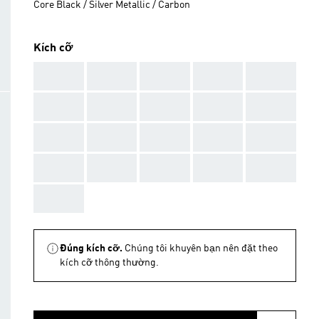
Core Black / Silver Metallic / Carbon
Kích cỡ
AAA
AAA
AAA
AAA
AAA
AAA
AAA
AAA
AAA
AAA
AAA
AAA
AAA
AAA
AAA
AAA
AAA
AAA
AAA
AAA
AAA
Đúng kích cỡ.
Chúng tôi khuyên bạn nên đặt theo
kích cỡ thông thường.