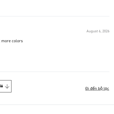
August 6, 2026
t more colors
iá
Đi đến bộ lọc