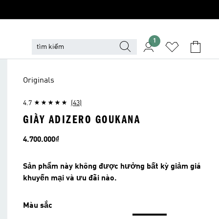
1
Originals
4.7
(43)
GIÀY ADIZERO GOUKANA
Giá
4.700.000₫
Sản phẩm này không được hưởng bất kỳ giảm giá
khuyến mại và ưu đãi nào.
Màu sắc