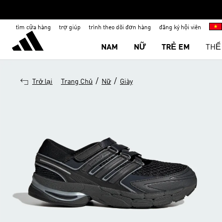
tìm cửa hàng
trợ giúp
trình theo dõi đơn hàng
đăng ký hội viên
NAM
NỮ
TRẺ EM
THỂ
/
/
Trở lại
Trang Chủ
Nữ
Giày