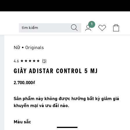
1
Nữ • Originals
4.6
(5)
GIÀY ADISTAR CONTROL 5 MJ
Giá
2.700.000₫
Sản phẩm này không được hưởng bất kỳ giảm giá
khuyến mại và ưu đãi nào.
Màu sắc