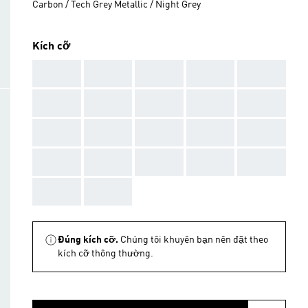
Carbon / Tech Grey Metallic / Night Grey
Kích cỡ
AAA
AAA
AAA
AAA
AAA
AAA
AAA
AAA
AAA
AAA
AAA
AAA
AAA
AAA
AAA
AAA
AAA
AAA
AAA
AAA
AAA
AAA
Đúng kích cỡ.
Chúng tôi khuyên bạn nên đặt theo
kích cỡ thông thường.