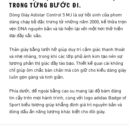
TRONG TỪNG BƯỚC ĐI.
Dòng Giày Adistar Control 5 MJ là sự hồi sinh của phom
dáng chạy bộ đặc trưng từ những năm 2000, kế thừa trọn
vẹn DNA nguyên bản và tái hiện lại với một hơi thở hiện
đại đầy sắc sảo.
Thân giày bằng lưới hở giúp duy trì cảm giác thanh thoát
và nhẹ nhàng, trong khi các lớp phủ ánh kim tạo nên sự
tương phản thị giác đầy táo bạo. Thiết kế quai cài không
chỉ giúp ôm chắc bàn chân mà còn giữ cho kiểu dáng giày
luôn gọn gàng và tinh giản.
Phía dưới, đế ngoài bằng cao su mang lại độ bám đáng
tin cậy trên mọi hành trình, cùng với logo adidas Badge of
Sport biểu tượng giúp khẳng định giá trị nguyên bản và
đóng dấu ấn năng lượng khác biệt cho đôi giày.