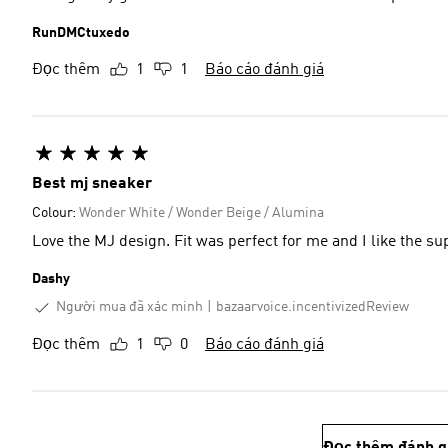
RunDMCtuxedo
Đọc thêm
1
1
Báo cáo đánh giá
Best mj sneaker
Colour:
Wonder White / Wonder Beige / Alumina
Love the MJ design. Fit was perfect for me and I like the s
Dashy
Người mua đã xác minh
bazaarvoice.incentivizedReview
Đọc thêm
1
0
Báo cáo đánh giá
Đọc thêm đánh g