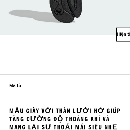
Hiện 
Mô tả
MẪU GIÀY VỚI THÂN LƯỚI HỞ GIÚP
TĂNG CƯỜNG ĐỘ THOÁNG KHÍ VÀ
MANG LẠI SỰ THOẢI MÁI SIÊU NHẸ