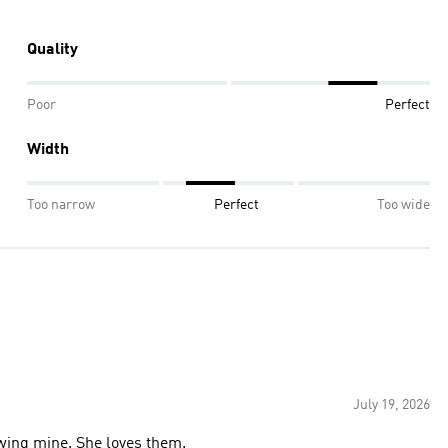
Quality
Poor
Perfect
Width
Too narrow
Perfect
Too wide
July 19, 2026
owing mine. She loves them.