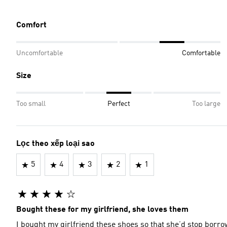
Comfort
Uncomfortable
Comfortable
Size
Too small
Perfect
Too large
Lọc theo xếp loại sao
5
4
3
2
1
Bought these for my girlfriend, she loves them
I bought my girlfriend these shoes so that she’d stop borr