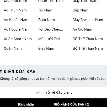
Quần Áo Nam
Quần Thể Thao
Giày Thể Thao
Nam
Nam
Áo Thun Nam
Túi Nam
Dép Nam
Áo Khoác Nam
Balo Nam
Giày Sneaker Nam
Áo Hoodie Nam
Túi Đeo Chéo
Áo Gió Nam
Nam
Quần Short Nam
Mũ Lưỡi Trai
Đồ Thể Thao Nam
Nam
Quần Nam
Giày Nam
Bộ Thể Thao Nam
Ý KIẾN CỦA BẠN
Chúng tôi cố gắng phục vụ bạn tốt hơn và đánh giá cao phản hồi của bạn
Trở về đầu trang
Đăng nhập
GIỎ HÀNG CỦA BẠN (0)