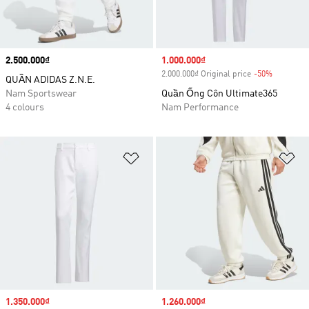
Price
2.500.000₫
Sale price
1.000.000₫
2.000.000₫ Original price
-50%
Discount
QUẦN ADIDAS Z.N.E.
Nam Sportswear
Quần Ống Côn Ultimate365
4 colours
Nam Performance
Add to Wishlist
Ad
Sale price
1.350.000₫
Sale price
1.260.000₫