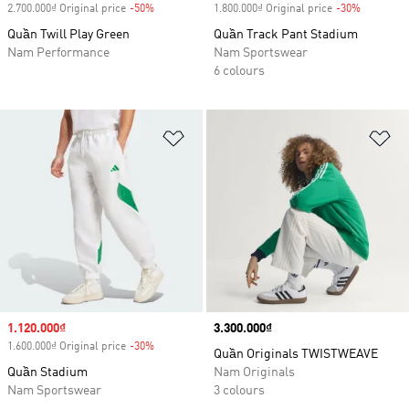
2.700.000₫ Original price
-50%
Discount
1.800.000₫ Original price
-30%
Discount
Quần Twill Play Green
Quần Track Pant Stadium
Nam Performance
Nam Sportswear
6 colours
Add to Wishlist
Ad
Sale price
1.120.000₫
Price
3.300.000₫
1.600.000₫ Original price
-30%
Discount
Quần Originals TWISTWEAVE
Quần Stadium
Nam Originals
Nam Sportswear
3 colours