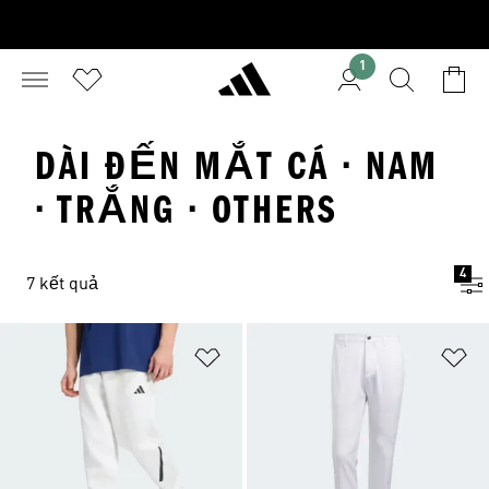
1
DÀI ĐẾN MẮT CÁ · NAM
· TRẮNG · OTHERS
4
7 kết quả
Add to Wishlist
Ad