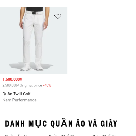
Add to Wishlist
Sale price
1.500.000₫
2.500.000₫ Original price
-40%
Discount
Quần Twill Golf
Nam Performance
DANH MỤC QUẦN ÁO VÀ GIÀY