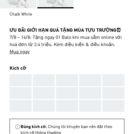
Chalk White
ƯU ĐÃI GIỚI HẠN QUÀ TẶNG MÙA TỰU TRƯỜNG⏰
7/8 – 14/8: Tặng ngay 01 Balo khi mua sắm online với
hoá đơn từ 2.4 triệu. Kèm điều kiện & điều khoản.
Mua ngay
Kích cỡ
AAA
AAA
AAA
AAA
AAA
AAA
AAA
AAA
AAA
AAA
AAA
AAA
AAA
AAA
AAA
Đúng kích cỡ.
Chúng tôi khuyên bạn nên đặt theo
kích cỡ thông thường.