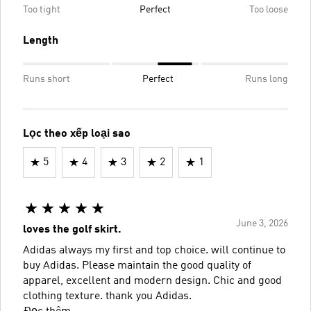
Too tight
Perfect
Too loose
Length
Runs short
Perfect
Runs long
Lọc theo xếp loại sao
5
4
3
2
1
June 3, 2026
loves the golf skirt.
Adidas always my first and top choice. will continue to
buy Adidas. Please maintain the good quality of
apparel, excellent and modern design. Chic and good
clothing texture. thank you Adidas.