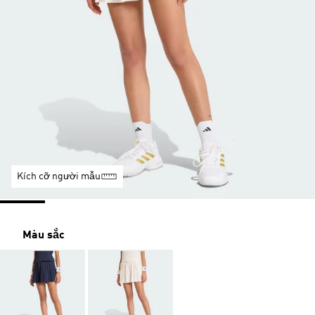
Kích cỡ người mẫu
Màu sắc