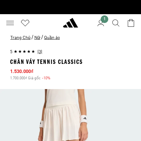
1
/
/
Trang Chủ
Nữ
Quần áo
5
(3)
CHÂN VÁY TENNIS CLASSICS
Giá bán
1.530.000₫
1.700.000₫ Giá gốc
-10%
Giảm giá