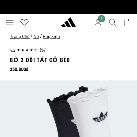
1
/
/
Trang Chủ
Nữ
Phụ kiện
4.2
(54)
BỘ 2 ĐÔI TẤT CỔ BÈO
Giá
350.000₫