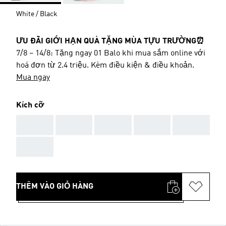
White / Black
ƯU ĐÃI GIỚI HẠN QUÀ TẶNG MÙA TỰU TRƯỜNG⏰
7/8 – 14/8: Tặng ngay 01 Balo khi mua sắm online với
hoá đơn từ 2.4 triệu. Kèm điều kiện & điều khoản.
Mua ngay
Kích cỡ
AAA
AAA
AAA
AAA
AAA
AAA
THÊM VÀO GIỎ HÀNG