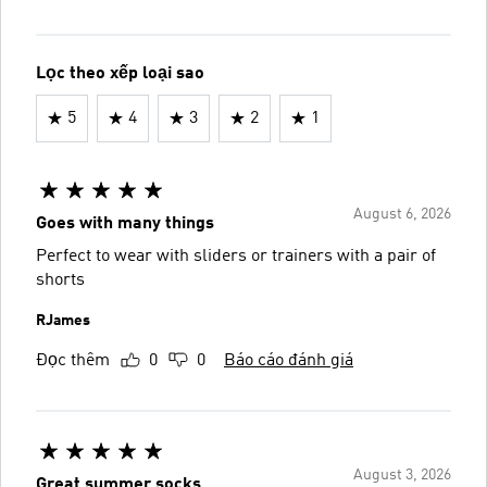
Lọc theo xếp loại sao
5
4
3
2
1
August 6, 2026
Goes with many things
Perfect to wear with sliders or trainers with a pair of
shorts
RJames
Đọc thêm
0
0
Báo cáo đánh giá
August 3, 2026
Great summer socks