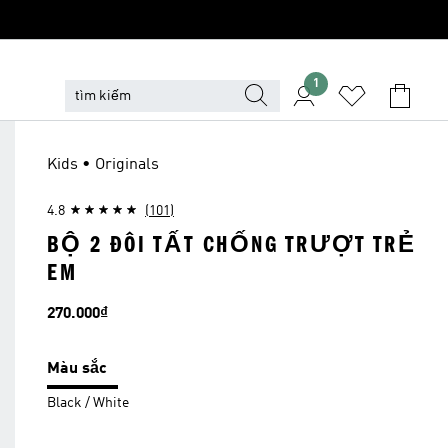
1
Kids • Originals
4.8
(101)
BỘ 2 ĐÔI TẤT CHỐNG TRƯỢT TRẺ
EM
Giá
270.000₫
Màu sắc
Black / White