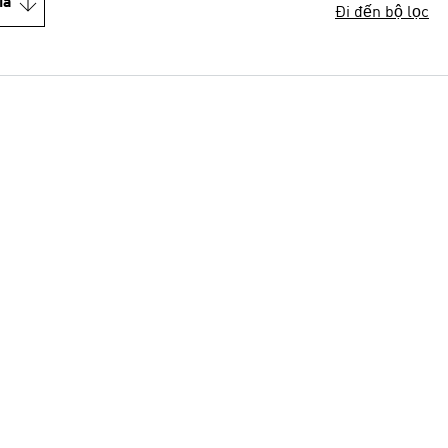
iá
Đi đến bộ lọc