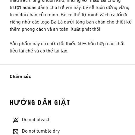
màu sắc trong khuôn khổ, nhưng với mẫu tất chống
trượt adidas dành cho trẻ em này, bé sẽ luôn đứng vững
trên đôi chân của mình. Bé có thể tự mình vạch ra lối đi
riêng nhờ các logo Ba Lá dưới lòng bàn chân cho thiết kế
thêm phong cách và an toàn. Xuất phát thôi!
Sản phẩm này có chứa tối thiểu 50% hỗn hợp các chất
liệu tái chế và có thể tái tạo.
Chăm sóc
HƯỚNG DẪN GIẶT
Do not bleach
Do not tumble dry