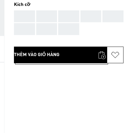
Kích cỡ
AAA
AAA
AAA
AAA
AAA
AAA
AAA
AAA
THÊM VÀO GIỎ HÀNG