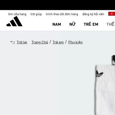
tìm cửa hàng
trợ giúp
trình theo dõi đơn hàng
đăng ký hội viên
NAM
NỮ
TRẺ EM
THỂ
/
/
Trở lại
Trang Chủ
Trẻ em
Phụ kiện