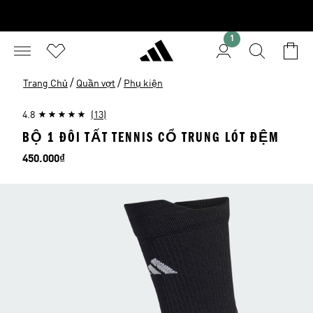
1
/
/
Trang Chủ
Quần vợt
Phụ kiện
4.8
(13)
BỘ 1 ĐÔI TẤT TENNIS CỔ TRUNG LÓT ĐỆM
Giá
450.000₫