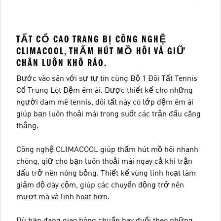
TẤT CỔ CAO TRANG BỊ CÔNG NGHỆ
CLIMACOOL, THẤM HÚT MỒ HÔI VÀ GIỮ
CHÂN LUÔN KHÔ RÁO.
Bước vào sân với sự tự tin cùng Bộ 1 Đôi Tất Tennis
Cổ Trung Lót Đệm êm ái. Được thiết kế cho những
người đam mê tennis, đôi tất này có lớp đệm êm ái
giúp bạn luôn thoải mái trong suốt các trận đấu căng
thẳng.
Công nghệ CLIMACOOL giúp thấm hút mồ hôi nhanh
chóng, giữ cho bạn luôn thoải mái ngay cả khi trận
đấu trở nên nóng bỏng. Thiết kế vùng linh hoạt làm
giảm độ dày cộm, giúp các chuyển động trở nên
mượt mà và linh hoạt hơn.
Dù bạn đang giao bóng chuẩn hay đuổi theo những