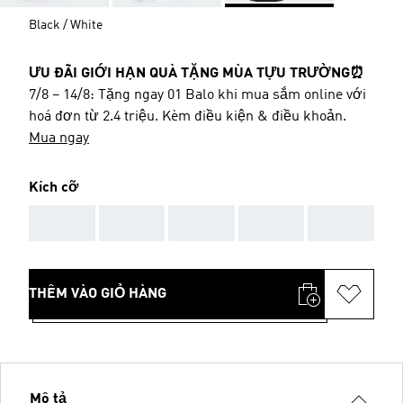
Black / White
ƯU ĐÃI GIỚI HẠN QUÀ TẶNG MÙA TỰU TRƯỜNG⏰
7/8 – 14/8: Tặng ngay 01 Balo khi mua sắm online với
hoá đơn từ 2.4 triệu. Kèm điều kiện & điều khoản.
Mua ngay
Kích cỡ
AAA
AAA
AAA
AAA
AAA
THÊM VÀO GIỎ HÀNG
Mô tả