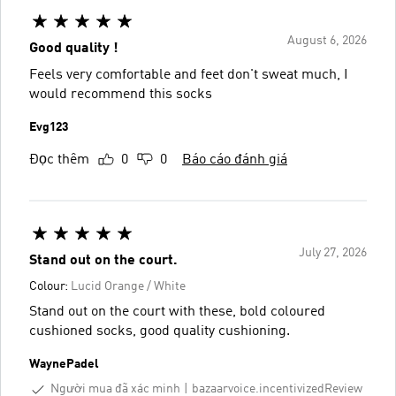
August 6, 2026
Good quality !
Feels very comfortable and feet don't sweat much, I
would recommend this socks
Evg123
Đọc thêm
0
0
Báo cáo đánh giá
July 27, 2026
Stand out on the court.
Colour:
Lucid Orange / White
Stand out on the court with these, bold coloured
cushioned socks, good quality cushioning.
WaynePadel
Người mua đã xác minh
bazaarvoice.incentivizedReview