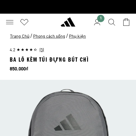
1
/
/
Trang Chủ
Phong cách sống
Phụ kiện
4.2
(5)
BA LÔ KÈM TÚI ĐỰNG BÚT CHÌ
Giá
850.000₫