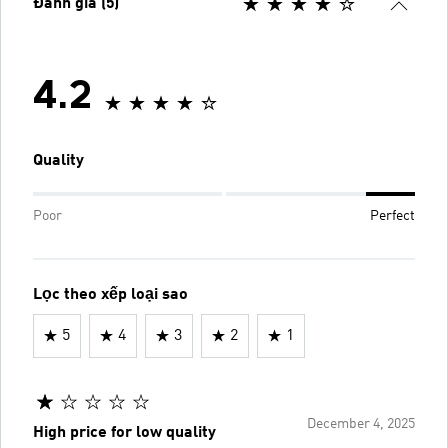
Đánh giá (5)
4.2
Quality
Poor
Perfect
Lọc theo xếp loại sao
5
4
3
2
1
December 4, 2025
High price for low quality