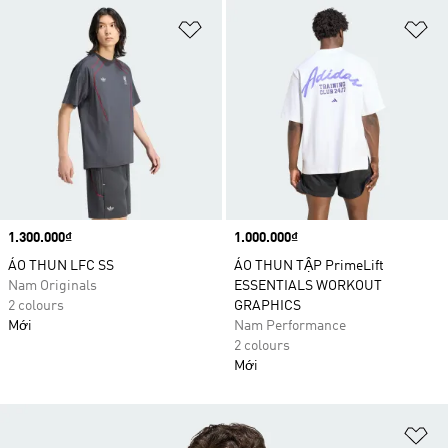
Add to Wishlist
Ad
Price
1.300.000₫
Price
1.000.000₫
ÁO THUN LFC SS
ÁO THUN TẬP PrimeLift
Nam Originals
ESSENTIALS WORKOUT
2 colours
GRAPHICS
Mới
Nam Performance
2 colours
Mới
Ad