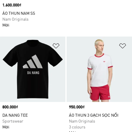
Price
1.600.000₫
ÁO THUN NAM SS
Nam Originals
Mới
Add to Wishlist
Ad
Price
800.000₫
Price
950.000₫
DA NANG TEE
ÁO THUN 3 GẠCH SỌC NỔI
Sportswear
Nam Originals
Mới
3 colours