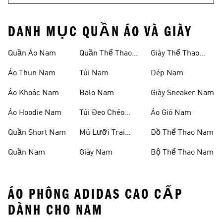
DANH MỤC QUẦN ÁO VÀ GIÀY
Quần Áo Nam
Quần Thể Thao
Giày Thể Thao
Nam
Nam
Áo Thun Nam
Túi Nam
Dép Nam
Áo Khoác Nam
Balo Nam
Giày Sneaker Nam
Áo Hoodie Nam
Túi Đeo Chéo
Áo Gió Nam
Nam
Quần Short Nam
Mũ Lưỡi Trai
Đồ Thể Thao Nam
Nam
Quần Nam
Giày Nam
Bộ Thể Thao Nam
ÁO PHÔNG ADIDAS CAO CẤP
DÀNH CHO NAM