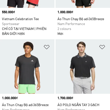
Price
550.000₫
Price
1.000.000₫
Vietnam Celebration Tee
Áo Thun Chạy Bộ adi365Breeze
Sportswear
Nam Performance
CHỈ CÓ TẠI VIETNAM | PHIÊN
2 colours
BẢN GIỚI HẠN
Mới
Add to Wishlist
Ad
Price
1.000.000₫
Price
1.700.000₫
Áo Thun Chạy Bộ adi365Breeze
ÁO POLO NGẮN TAY 3 GẠCH