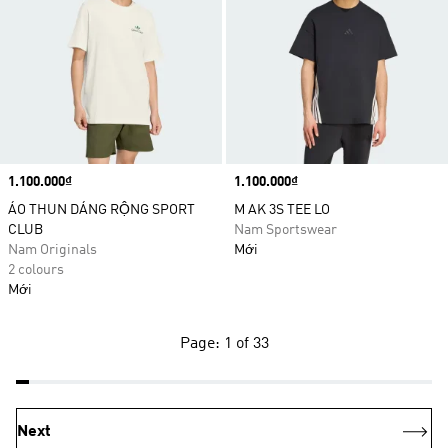
Price
1.100.000₫
Price
1.100.000₫
ÁO THUN DÁNG RỘNG SPORT
M AK 3S TEE LO
CLUB
Nam Sportswear
Nam Originals
Mới
2 colours
Mới
Page: 1 of 33
Next