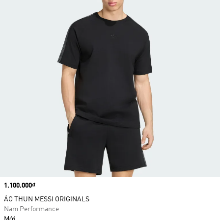
Price
1.100.000₫
ÁO THUN MESSI ORIGINALS
Nam Performance
Mới