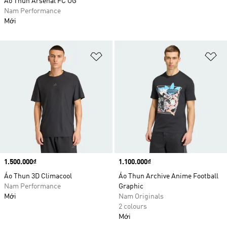
Áo Thun Arsenal FC OG
Nam Performance
Mới
Add to Wishlist
Ad
Price
1.500.000₫
Price
1.100.000₫
Áo Thun 3D Climacool
Áo Thun Archive Anime Football
Nam Performance
Graphic
Mới
Nam Originals
2 colours
Mới