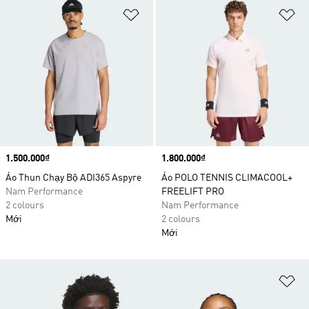
Add to Wishlist
Ad
Price
1.500.000₫
Price
1.800.000₫
Áo Thun Chạy Bộ ADI365 Aspyre
Áo POLO TENNIS CLIMACOOL+
Nam Performance
FREELIFT PRO
2 colours
Nam Performance
Mới
2 colours
Mới
Ad