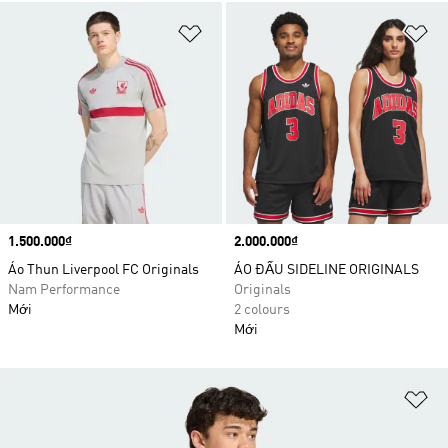
Add to Wishlist
Ad
Price
1.500.000₫
Price
2.000.000₫
Áo Thun Liverpool FC Originals
ÁO ĐẤU SIDELINE ORIGINALS
Nam Performance
Originals
Mới
2 colours
Mới
Ad