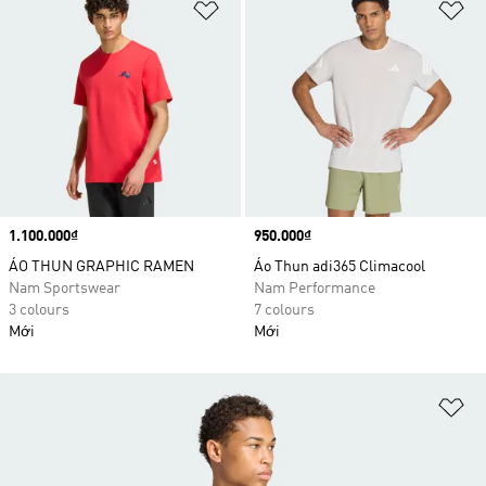
Add to Wishlist
Ad
Price
1.100.000₫
Price
950.000₫
ÁO THUN GRAPHIC RAMEN
Áo Thun adi365 Climacool
Nam Sportswear
Nam Performance
3 colours
7 colours
Mới
Mới
Ad