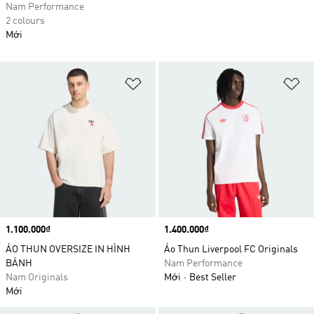
Nam Performance
2 colours
Mới
Add to Wishlist
Ad
Price
1.100.000₫
Price
1.400.000₫
ÁO THUN OVERSIZE IN HÌNH
Áo Thun Liverpool FC Originals
BÁNH
Nam Performance
Nam Originals
Mới
Best Seller
Mới