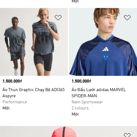
Mới
Add to Wishlist
Ad
Price
1.500.000₫
Price
1.500.000₫
Áo Thun Graphic Chạy Bộ ADI365
Áo Đấu Lưới adidas MARVEL
Aspyre
SPIDER-MAN
Performance
Nam Sportswear
Mới
2 colours
Mới
Ad