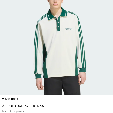
Price
2.600.000₫
ÁO POLO DÀI TAY CHO NAM
Nam Originals