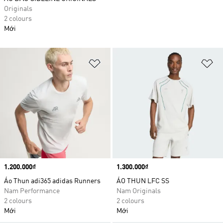
Originals
2 colours
Mới
Add to Wishlist
Ad
Price
1.200.000₫
Price
1.300.000₫
Áo Thun adi365 adidas Runners
ÁO THUN LFC SS
Nam Performance
Nam Originals
2 colours
2 colours
Mới
Mới