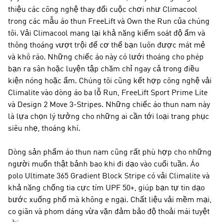
thiệu các công nghệ thay đổi cuộc chơi như Climacool
trong các mẫu áo thun FreeLift và Own the Run của chúng
tôi. Vải Climacool mang lại khả năng kiểm soát độ ẩm và
thông thoáng vượt trội để cơ thể bạn luôn được mát mẻ
và khô ráo. Những chiếc áo này có lưới thoáng cho phép
bạn ra sân hoặc luyện tập chăm chỉ ngay cả trong điều
kiện nóng hoặc ẩm. Chúng tôi cũng kết hợp công nghệ vải
Climalite vào dòng áo ba lỗ Run, FreeLift Sport Prime Lite
và Design 2 Move 3-Stripes. Những chiếc áo thun nam này
là lựa chọn lý tưởng cho những ai cần tới loại trang phục
siêu nhẹ, thoáng khí.
Dòng sản phẩm áo thun nam cũng rất phù hợp cho những
người muốn thật bảnh bao khi đi dạo vào cuối tuần. Áo
polo Ultimate 365 Gradient Block Stripe có vải Climalite và
khả năng chống tia cực tím UPF 50+, giúp bạn tự tin dạo
bước xuống phố mà không e ngại. Chất liệu vải mềm mại,
co giãn và phom dáng vừa vặn đảm bảo độ thoải mái tuyệt