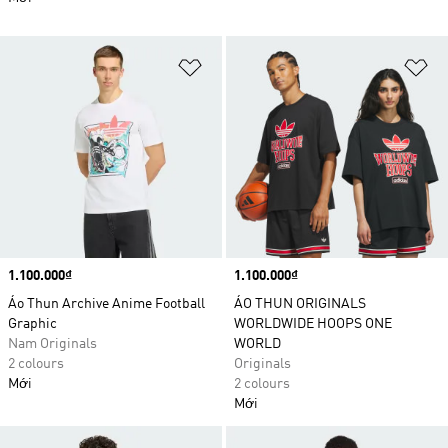
Add to Wishlist
Ad
Price
1.100.000₫
Price
1.100.000₫
Áo Thun Archive Anime Football
ÁO THUN ORIGINALS
Graphic
WORLDWIDE HOOPS ONE
Nam Originals
WORLD
2 colours
Originals
Mới
2 colours
Mới