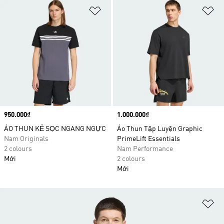
Add to Wishlist
Ad
Price
950.000₫
Price
1.000.000₫
ÁO THUN KẺ SỌC NGANG NGỰC
Áo Thun Tập Luyện Graphic
Nam Originals
PrimeLift Essentials
2 colours
Nam Performance
Mới
2 colours
Mới
Ad