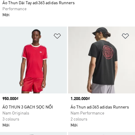
Áo Thun Dài Tay adi365 adidas Runners
Performance
Mới
Add to Wishlist
Ad
Price
950.000₫
Price
1.200.000₫
ÁO THUN 3 GẠCH SỌC NỔI
Áo Thun adi365 adidas Runners
Nam Originals
Nam Performance
3 colours
2 colours
Mới
Mới