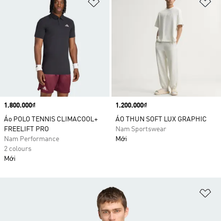
Add to Wishlist
Ad
Price
1.800.000₫
Price
1.200.000₫
Áo POLO TENNIS CLIMACOOL+
ÁO THUN SOFT LUX GRAPHIC
FREELIFT PRO
Nam Sportswear
Nam Performance
Mới
2 colours
Mới
Ad