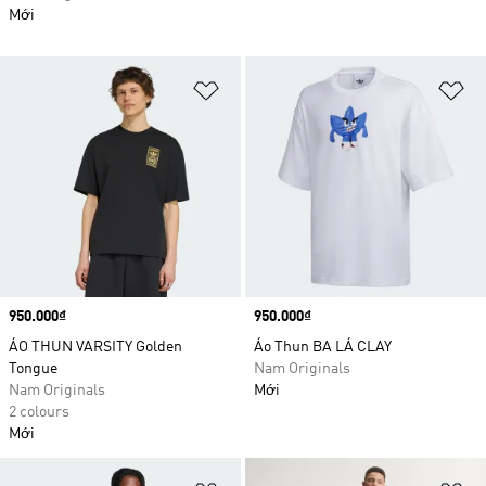
Mới
Add to Wishlist
Ad
Price
950.000₫
Price
950.000₫
ÁO THUN VARSITY Golden
Áo Thun BA LÁ CLAY
Tongue
Nam Originals
Nam Originals
Mới
2 colours
Mới