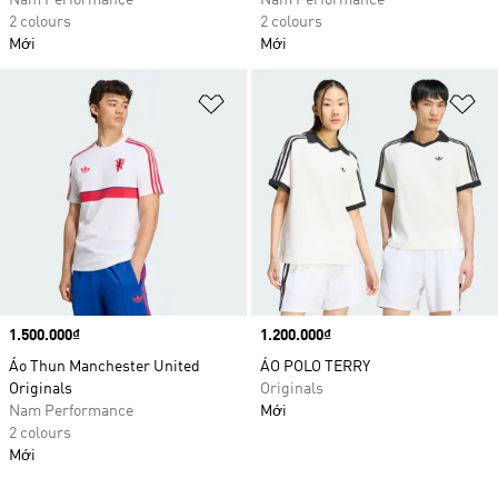
Nam Performance
Nam Performance
2 colours
2 colours
Mới
Mới
Add to Wishlist
Ad
Price
1.500.000₫
Price
1.200.000₫
Áo Thun Manchester United
ÁO POLO TERRY
Originals
Originals
Nam Performance
Mới
2 colours
Mới