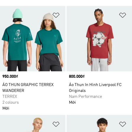
Add to Wishlist
Ad
Price
950.000₫
Price
800.000₫
ÁO THUN GRAPHIC TERREX
Áo Thun In Hình Liverpool FC
WANDERER
Originals
TERREX
Nam Performance
2 colours
Mới
Mới
Add to Wishlist
Ad