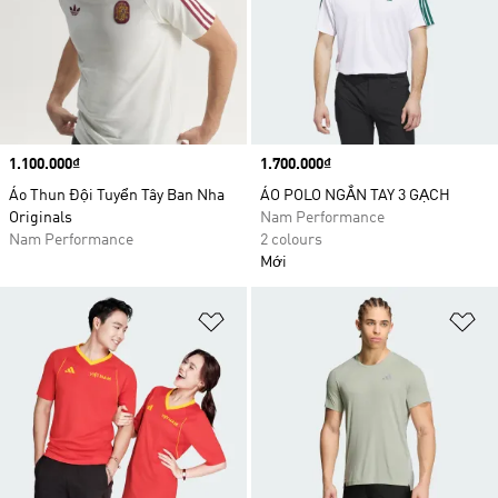
Price
1.100.000₫
Price
1.700.000₫
Áo Thun Đội Tuyển Tây Ban Nha
ÁO POLO NGẮN TAY 3 GẠCH
Originals
Nam Performance
Nam Performance
2 colours
Mới
Add to Wishlist
Ad