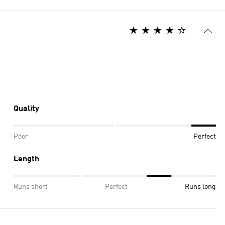
Quality
Poor
Perfect
Length
Runs short
Perfect
Runs long