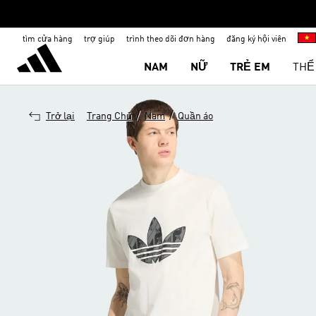
tìm cửa hàng
trợ giúp
trình theo dõi đơn hàng
đăng ký hội viên
NAM
NỮ
TRẺ EM
THỂ
/
/
Trở lại
Trang Chủ
Nam
Quần áo