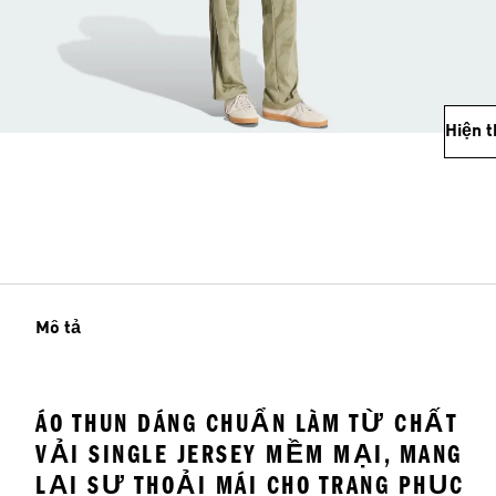
Hiện 
Mô tả
ÁO THUN DÁNG CHUẨN LÀM TỪ CHẤT
VẢI SINGLE JERSEY MỀM MẠI, MANG
LẠI SỰ THOẢI MÁI CHO TRANG PHỤC