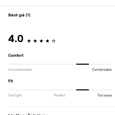
Đánh giá (1)
4.0
Comfort
Uncomfortable
Comfortable
Fit
Too tight
Perfect
Too loose