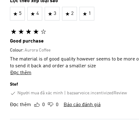
Lọc theo xếp loại sao
5
4
3
2
1
Good purchase
Colour:
Aurora Coffee
The material is of good quality however seems to be more of a
to send it back and order a smaller size
Đọc thêm
Stef
Người mua đã xác minh
bazaarvoice.incentivizedReview
Đọc thêm
0
0
Báo cáo đánh giá