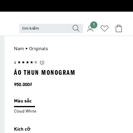
1
Nam • Originals
4
(1)
ÁO THUN MONOGRAM
Giá
950.000₫
Màu sắc
Cloud White
Kích cỡ