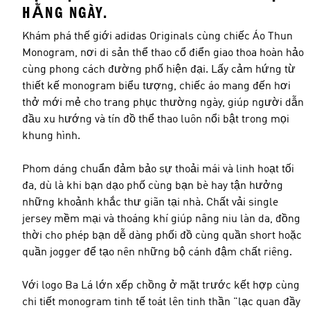
HẰNG NGÀY.
Khám phá thế giới adidas Originals cùng chiếc Áo Thun
Monogram, nơi di sản thể thao cổ điển giao thoa hoàn hảo
cùng phong cách đường phố hiện đại. Lấy cảm hứng từ
thiết kế monogram biểu tượng, chiếc áo mang đến hơi
thở mới mẻ cho trang phục thường ngày, giúp người dẫn
đầu xu hướng và tín đồ thể thao luôn nổi bật trong mọi
khung hình.
Phom dáng chuẩn đảm bảo sự thoải mái và linh hoạt tối
đa, dù là khi bạn dạo phố cùng bạn bè hay tận hưởng
những khoảnh khắc thư giãn tại nhà. Chất vải single
jersey mềm mại và thoáng khí giúp nâng niu làn da, đồng
thời cho phép bạn dễ dàng phối đồ cùng quần short hoặc
quần jogger để tạo nên những bộ cánh đậm chất riêng.
Với logo Ba Lá lớn xếp chồng ở mặt trước kết hợp cùng
chi tiết monogram tinh tế toát lên tinh thần "lạc quan đầy