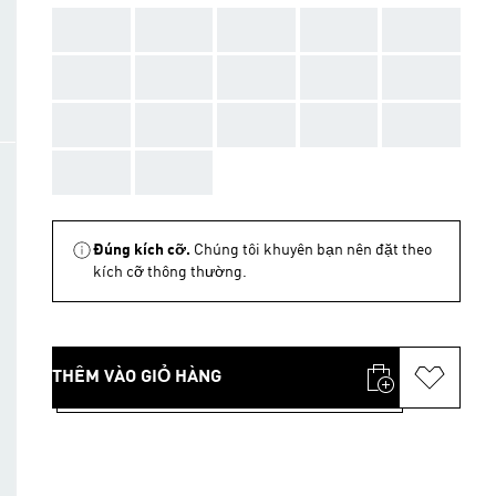
AAA
AAA
AAA
AAA
AAA
AAA
AAA
AAA
AAA
AAA
AAA
AAA
AAA
AAA
AAA
AAA
AAA
Đúng kích cỡ.
Chúng tôi khuyên bạn nên đặt theo
kích cỡ thông thường.
THÊM VÀO GIỎ HÀNG