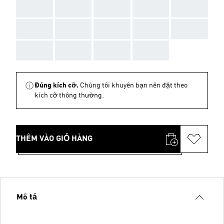
AAA
AAA
AAA
AAA
AAA
AAA
AAA
AAA
AAA
AAA
AAA
AAA
AAA
AAA
Đúng kích cỡ.
Chúng tôi khuyên bạn nên đặt theo
kích cỡ thông thường.
THÊM VÀO GIỎ HÀNG
Mô tả