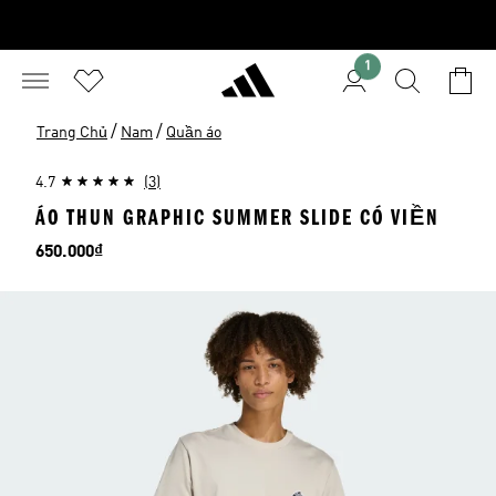
1
/
/
Trang Chủ
Nam
Quần áo
4.7
(3)
ÁO THUN GRAPHIC SUMMER SLIDE CÓ VIỀN
Giá
650.000₫