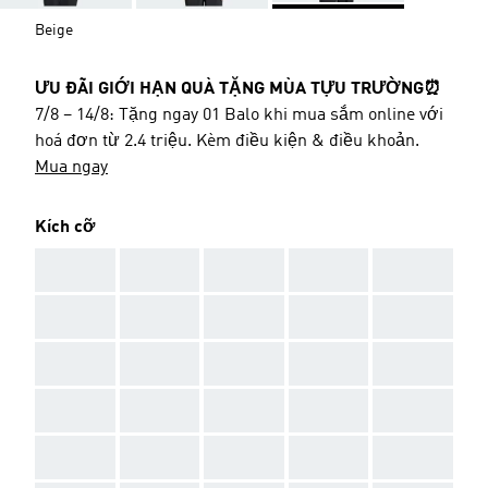
Beige
ƯU ĐÃI GIỚI HẠN QUÀ TẶNG MÙA TỰU TRƯỜNG⏰
7/8 – 14/8: Tặng ngay 01 Balo khi mua sắm online với
hoá đơn từ 2.4 triệu. Kèm điều kiện & điều khoản.
Mua ngay
Kích cỡ
AAA
AAA
AAA
AAA
AAA
AAA
AAA
AAA
AAA
AAA
AAA
AAA
AAA
AAA
AAA
AAA
AAA
AAA
AAA
AAA
AAA
AAA
AAA
AAA
AAA