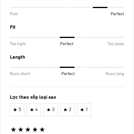
Poor
Perfect
Fit
Too tight
Perfect
Too loose
Length
Runs short
Perfect
Runs long
Lọc theo xếp loại sao
5
4
3
2
1