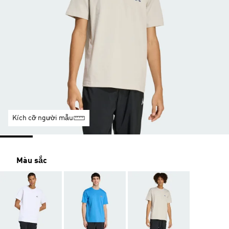
Kích cỡ người mẫu
Màu sắc