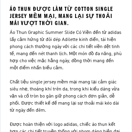
ÁO THUN ĐƯỢC LÀM TỪ COTTON SINGLE
JERSEY MỀM MẠI, MANG LẠI SỰ THOẢI
MÁI VƯỢT THỜI GIAN.
Áo Thun Graphic Summer Slide Có Viền đến từ adidas
lấy cảm hứng từ đôi dép Adilette kinh điển, tái hiện
phong cách thường ngày với các chi tiết viền dệt tinh
tế, mang đến nét thanh lịch. Một món đồ đa năng, phù
hợp cho việc mặc hằng ngày, đồng thời mang đến
một điểm nhấn biểu cảm.
Chất liệu single jersey mềm mại mang lại cảm giác
siêu nhẹ, thoáng khí trên da, trong khi kiểu dáng vừa
vặn và cổ tròn bo gân giữ phong cách đơn giản, dễ
phối. Được thiết kế để mang lại sự thoải mái kéo dài
từ ngày đến đêm.
Được hoàn thiện với logo adidas, chiếc áo thun kết
hợp các chi tiết truyền thống với phom dáng hiện đại,