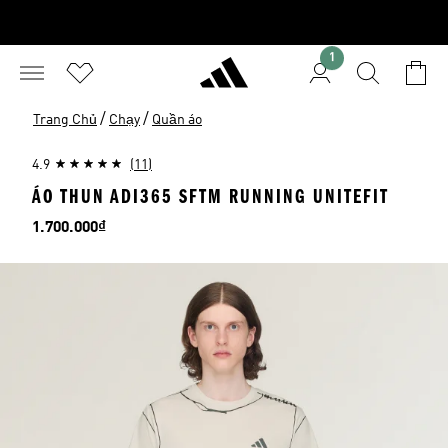
1
/
/
Trang Chủ
Chạy
Quần áo
4.9
(11)
ÁO THUN ADI365 SFTM RUNNING UNITEFIT
Giá
1.700.000₫