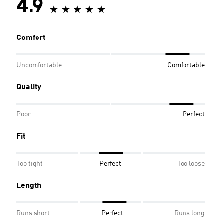
4.9
Comfort
Uncomfortable
Comfortable
Quality
Poor
Perfect
Fit
Too tight
Perfect
Too loose
Length
Runs short
Perfect
Runs long