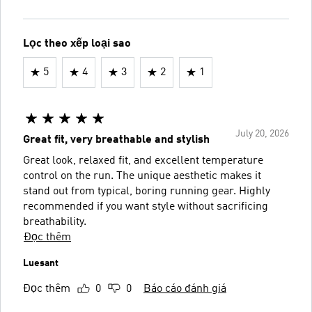
Lọc theo xếp loại sao
5
4
3
2
1
July 20, 2026
Great fit, very breathable and stylish
Great look, relaxed fit, and excellent temperature
control on the run. The unique aesthetic makes it
stand out from typical, boring running gear. Highly
recommended if you want style without sacrificing
breathability.
Đọc thêm
Luesant
Đọc thêm
0
0
Báo cáo đánh giá