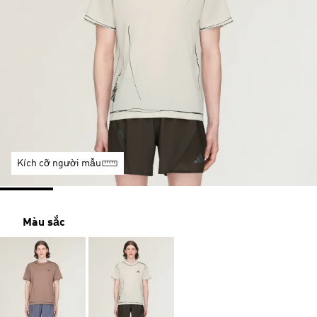
Kích cỡ người mẫu
Màu sắc