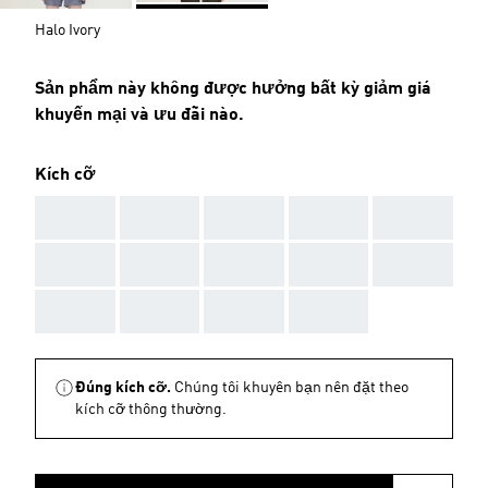
Halo Ivory
Sản phẩm này không được hưởng bất kỳ giảm giá
khuyến mại và ưu đãi nào.
Kích cỡ
AAA
AAA
AAA
AAA
AAA
AAA
AAA
AAA
AAA
AAA
AAA
AAA
AAA
AAA
Đúng kích cỡ.
Chúng tôi khuyên bạn nên đặt theo
kích cỡ thông thường.