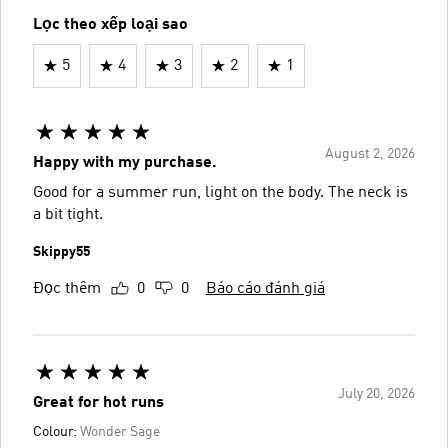
Lọc theo xếp loại sao
5
4
3
2
1
August 2, 2026
Happy with my purchase.
Good for a summer run, light on the body. The neck is
a bit tight.
Skippy55
Đọc thêm
0
0
Báo cáo đánh giá
July 20, 2026
Great for hot runs
Colour:
Wonder Sage