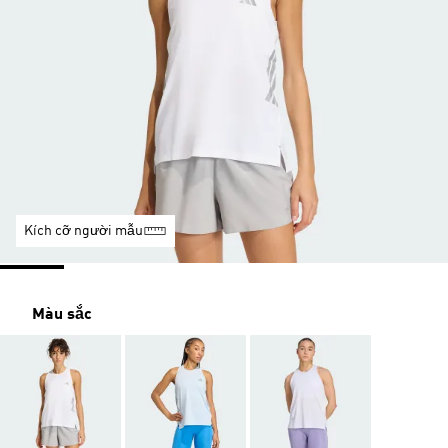
Kích cỡ người mẫu
Màu sắc