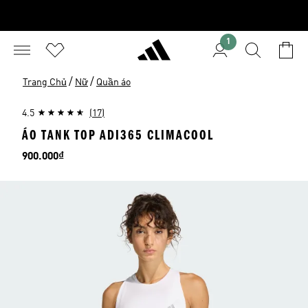
1
/
/
Trang Chủ
Nữ
Quần áo
4.5
(17)
ÁO TANK TOP ADI365 CLIMACOOL
Giá
900.000₫