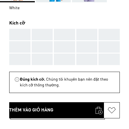
White
Kích cỡ
AAA
AAA
AAA
AAA
AAA
AAA
AAA
AAA
AAA
AAA
AAA
AAA
AAA
AAA
AAA
Đúng kích cỡ.
Chúng tôi khuyên bạn nên đặt theo
kích cỡ thông thường.
THÊM VÀO GIỎ HÀNG