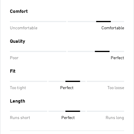
Comfort
Uncomfortable
Comfortable
Quality
Poor
Perfect
Fit
Too tight
Perfect
Too loose
Length
Runs short
Perfect
Runs long