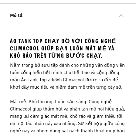
Mô tả
ÁO TANK TOP CHẠY BỘ VỚI CÔNG NGHỆ
CLIMACOOL GIÚP BẠN LUÔN MÁT MẺ VÀ
KHÔ RÁO TRÊN TỪNG BƯỚC CHẠY.
Nằm trong bộ sưu tập dành cho những vận động viên
luôn cống hiến hết mình cho thể thao và cộng đồng,
mẫu Áo Tank Top adi365 Climacool được ra đời để
khơi dậy mục tiêu và niềm đam mê trên từng cây số.
Mát mẻ. Khô thoáng. Luôn sẵn sàng. Công nghệ
Climacool giúp thấm hút và phân tán mồ hôi hiệu quả,
mang lại cảm giác mát mẻ, khô ráo và giảm thiểu tối
đa mọi tác nhân gây xao nhãng. Sự kết hợp giữa công
nghệ này và phom dáng sát nách thanh thoát giúp bạn