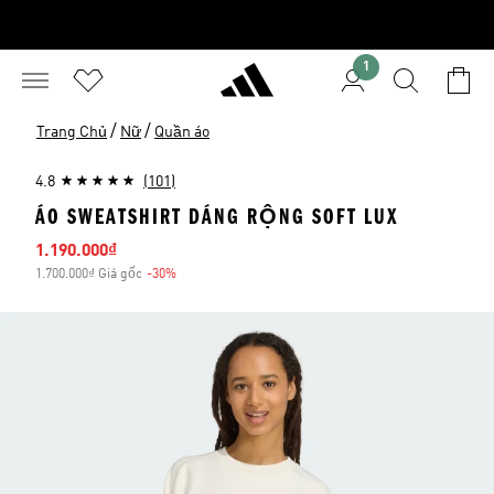
1
/
/
Trang Chủ
Nữ
Quần áo
4.8
(101)
ÁO SWEATSHIRT DÁNG RỘNG SOFT LUX
Giá bán
1.190.000₫
1.700.000₫ Giá gốc
-30%
Giảm giá