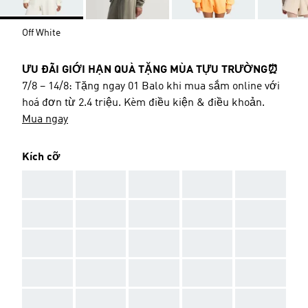
Off White
ƯU ĐÃI GIỚI HẠN QUÀ TẶNG MÙA TỰU TRƯỜNG⏰
7/8 – 14/8: Tặng ngay 01 Balo khi mua sắm online với
hoá đơn từ 2.4 triệu. Kèm điều kiện & điều khoản.
Mua ngay
Kích cỡ
AAA
AAA
AAA
AAA
AAA
AAA
AAA
AAA
AAA
AAA
AAA
AAA
AAA
AAA
AAA
AAA
AAA
AAA
AAA
AAA
AAA
AAA
AAA
AAA
AAA