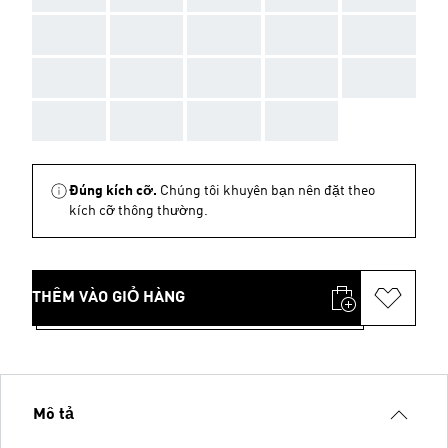
AAA
AAA
AAA
AAA
AAA
AAA
AAA
AAA
AAA
AAA
AAA
AAA
AAA
AAA
Đúng kích cỡ.
Chúng tôi khuyên bạn nên đặt theo
kích cỡ thông thường.
THÊM VÀO GIỎ HÀNG
Mô tả