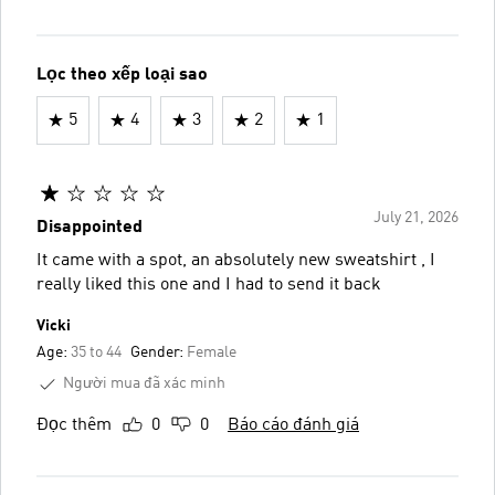
Lọc theo xếp loại sao
5
4
3
2
1
July 21, 2026
Disappointed
It came with a spot, an absolutely new sweatshirt , I
really liked this one and I had to send it back
Vicki
Age:
35 to 44
Gender:
Female
Người mua đã xác minh
Đọc thêm
0
0
Báo cáo đánh giá