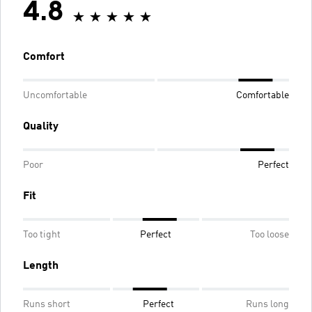
4.8
Comfort
Uncomfortable
Comfortable
Quality
Poor
Perfect
Fit
Too tight
Perfect
Too loose
Length
Runs short
Perfect
Runs long