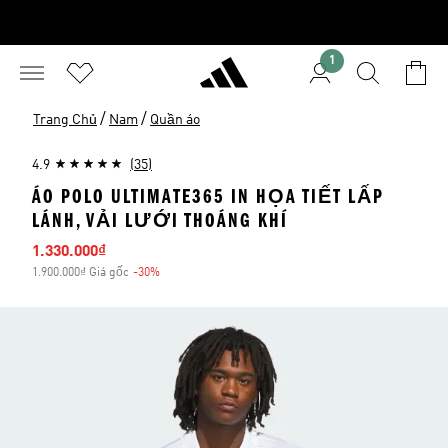
1
/
/
Trang Chủ
Nam
Quần áo
4.9
(35)
ÁO POLO ULTIMATE365 IN HỌA TIẾT LẤP
LÁNH, VẢI LƯỚI THOÁNG KHÍ
Giá bán
1.330.000₫
1.900.000₫ Giá gốc
-30%
Giảm giá