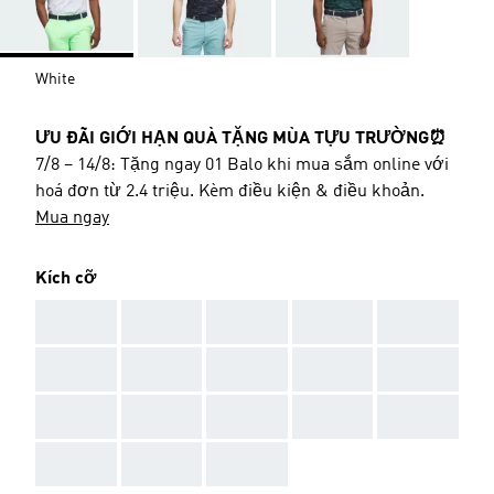
White
ƯU ĐÃI GIỚI HẠN QUÀ TẶNG MÙA TỰU TRƯỜNG⏰
7/8 – 14/8: Tặng ngay 01 Balo khi mua sắm online với
hoá đơn từ 2.4 triệu. Kèm điều kiện & điều khoản.
Mua ngay
Kích cỡ
AAA
AAA
AAA
AAA
AAA
AAA
AAA
AAA
AAA
AAA
AAA
AAA
AAA
AAA
AAA
AAA
AAA
AAA