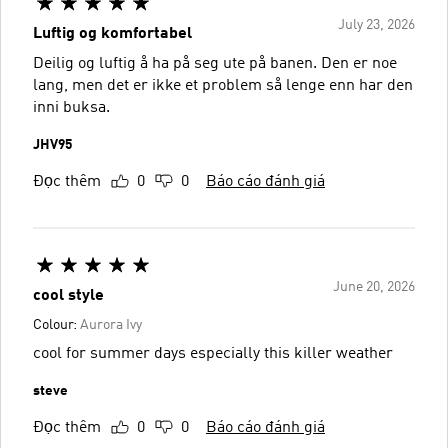
July 23, 2026
Luftig og komfortabel
Deilig og luftig å ha på seg ute på banen. Den er noe
lang, men det er ikke et problem så lenge enn har den
inni buksa.
JHV95
Đọc thêm
0
0
Báo cáo đánh giá
June 20, 2026
cool style
Colour:
Aurora Ivy
cool for summer days especially this killer weather
steve
Đọc thêm
0
0
Báo cáo đánh giá