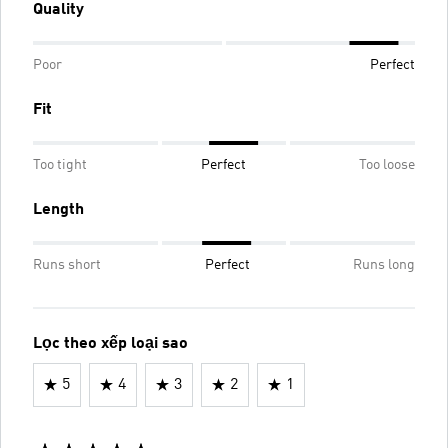
Quality
Poor
Perfect
Fit
Too tight
Perfect
Too loose
Length
Runs short
Perfect
Runs long
Lọc theo xếp loại sao
5
4
3
2
1