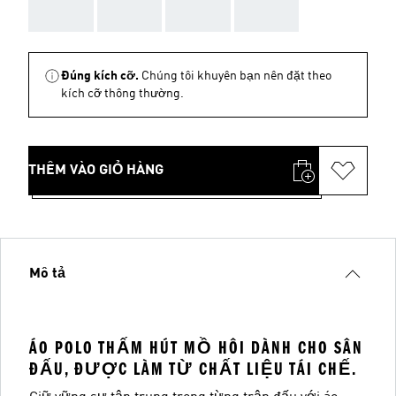
AAA
AAA
AAA
AAA
Đúng kích cỡ.
Chúng tôi khuyên bạn nên đặt theo
kích cỡ thông thường.
THÊM VÀO GIỎ HÀNG
Mô tả
ÁO POLO THẤM HÚT MỒ HÔI DÀNH CHO SÂN
ĐẤU, ĐƯỢC LÀM TỪ CHẤT LIỆU TÁI CHẾ.