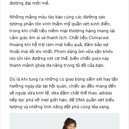
đương đại mới mẻ.
Những mảng màu táo bạo cùng các đường sọc
tương phản tôn vinh thẩm mỹ quần vợt kinh điển,
trong khi chất liệu mềm mại thượng hạng mang lại
cảm giác êm ái và thanh lịch. Chất liệu Climacool
thoáng khí hỗ trợ làm mát hiệu quả, đảm bảo sự
thoải mái tối ưu nhất. Phom dáng ôm vừa vặn khéo
léo tôn lên đường nét cơ thể, biến chiếc polo này
thành mảnh ghép đa năng trong tủ đồ của bạn.
Dù là khi tung ra những cú giao bóng sấm sét hay tận
hưởng ngày dài tại hội quán, chiếc áo đều mang đến
vẻ ngoài vừa tinh tế, vừa đậm chất thể thao. adidas
tiếp tục phá vỡ mọi giới hạn, để DNA quần vợt biểu
tượng và những tính năng đột phá cùng tỏa sáng.