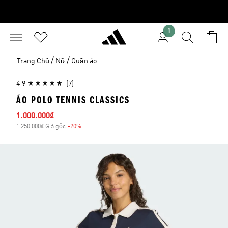
1
/
/
Trang Chủ
Nữ
Quần áo
4.9
(7)
ÁO POLO TENNIS CLASSICS
Giá bán
1.000.000₫
1.250.000₫ Giá gốc
-20%
Giảm giá