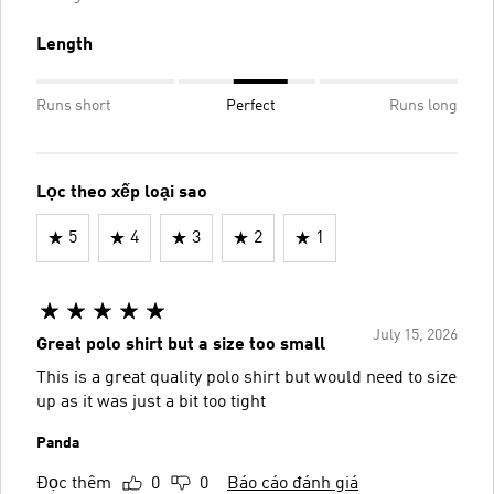
Length
Runs short
Perfect
Runs long
Lọc theo xếp loại sao
5
4
3
2
1
July 15, 2026
Great polo shirt but a size too small
This is a great quality polo shirt but would need to size
up as it was just a bit too tight
Panda
Đọc thêm
0
0
Báo cáo đánh giá