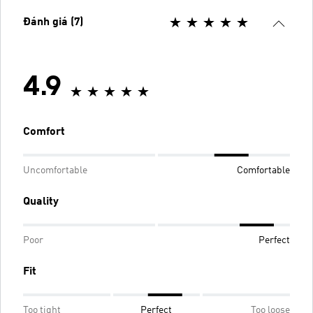
Đánh giá (7)
4.9
Comfort
Uncomfortable
Comfortable
Quality
Poor
Perfect
Fit
Too tight
Perfect
Too loose