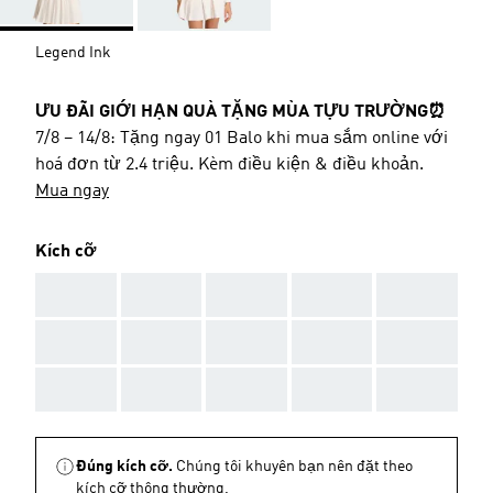
Legend Ink
ƯU ĐÃI GIỚI HẠN QUÀ TẶNG MÙA TỰU TRƯỜNG⏰
7/8 – 14/8: Tặng ngay 01 Balo khi mua sắm online với
hoá đơn từ 2.4 triệu. Kèm điều kiện & điều khoản.
Mua ngay
Kích cỡ
AAA
AAA
AAA
AAA
AAA
AAA
AAA
AAA
AAA
AAA
AAA
AAA
AAA
AAA
AAA
Đúng kích cỡ.
Chúng tôi khuyên bạn nên đặt theo
kích cỡ thông thường.