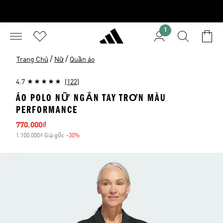
1
/
/
Trang Chủ
Nữ
Quần áo
4.7
(122)
ÁO POLO NỮ NGẮN TAY TRƠN MÀU
PERFORMANCE
Giá bán
770.000₫
1.100.000₫ Giá gốc
-30%
Giảm giá