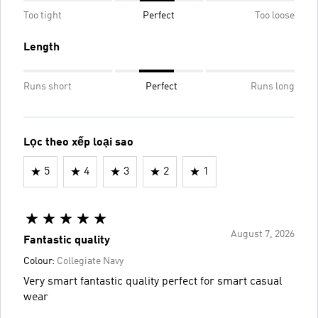
Too tight
Perfect
Too loose
Length
Runs short
Perfect
Runs long
Lọc theo xếp loại sao
5
4
3
2
1
August 7, 2026
Fantastic quality
Colour:
Collegiate Navy
Very smart fantastic quality perfect for smart casual
wear