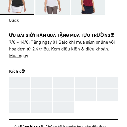
Black
ƯU ĐÃI GIỚI HẠN QUÀ TẶNG MÙA TỰU TRƯỜNG⏰
7/8 – 14/8: Tặng ngay 01 Balo khi mua sắm online với
hoá đơn từ 2.4 triệu. Kèm điều kiện & điều khoản.
Mua ngay
Kích cỡ
AAA
AAA
AAA
AAA
AAA
AAA
AAA
AAA
AAA
AAA
AAA
AAA
AAA
Đúng kích cỡ.
Chúng tôi khuyên bạn nên đặt theo