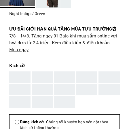
Night Indigo / Green
ƯU ĐÃI GIỚI HẠN QUÀ TẶNG MÙA TỰU TRƯỜNG⏰
7/8 – 14/8: Tặng ngay 01 Balo khi mua sắm online với
hoá đơn từ 2.4 triệu. Kèm điều kiện & điều khoản.
Mua ngay
Kích cỡ
AAA
AAA
AAA
AAA
AAA
AAA
AAA
AAA
AAA
AAA
AAA
AAA
AAA
Đúng kích cỡ.
Chúng tôi khuyên bạn nên đặt theo
kích cỡ thông thường.