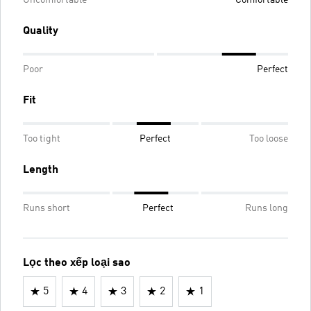
Quality
Poor
Perfect
Fit
Too tight
Perfect
Too loose
Length
Runs short
Perfect
Runs long
Lọc theo xếp loại sao
5
4
3
2
1