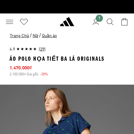
1
/
/
Trang Chủ
Nữ
Quần áo
4.9
(29)
ÁO POLO HỌA TIẾT BA LÁ ORIGINALS
Giá bán
1.470.000₫
2.100.000₫ Giá gốc
-30%
Giảm giá