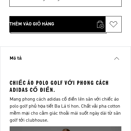
THÊM VÀO GIỎ HÀNG
Mô tả
CHIẾC ÁO POLO GOLF VỚI PHONG CÁCH
ADIDAS CỔ ĐIỂN.
Mang phong cách adidas cổ điển lên sân với chiếc áo
polo golf phủ họa tiết Ba Lá tí hon. Chất vải pha cotton
mềm mại cho cảm giác thoải mái suốt ngày dài từ sân
golf tới clubhouse.