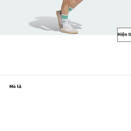
Hiện 
Mô tả