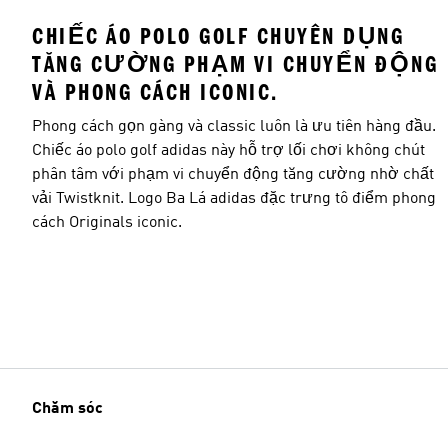
CHIẾC ÁO POLO GOLF CHUYÊN DỤNG
TĂNG CƯỜNG PHẠM VI CHUYỂN ĐỘNG
VÀ PHONG CÁCH ICONIC.
Kích cỡ người mẫu
Phong cách gọn gàng và classic luôn là ưu tiên hàng đầu.
Chiếc áo polo golf adidas này hỗ trợ lối chơi không chút
phân tâm với phạm vi chuyển động tăng cường nhờ chất
vải Twistknit. Logo Ba Lá adidas đặc trưng tô điểm phong
cách Originals iconic.
Chăm sóc