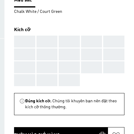
Màu sắc
Chalk White / Court Green
Kích cỡ
AAA
AAA
AAA
AAA
AAA
AAA
AAA
AAA
AAA
AAA
AAA
AAA
AAA
AAA
AAA
AAA
AAA
AAA
Đúng kích cỡ.
Chúng tôi khuyên bạn nên đặt theo
kích cỡ thông thường.