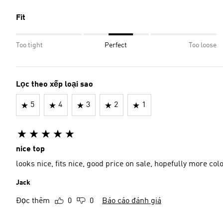
Fit
Too tight
Perfect
Too loose
Lọc theo xếp loại sao
5
4
3
2
1
nice top
looks nice, fits nice, good price on sale, hopefully more co
Jack
Đọc thêm
0
0
Báo cáo đánh giá