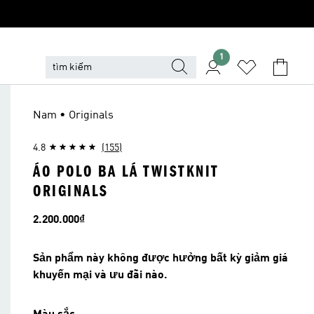
1
Nam • Originals
4.8
(155)
ÁO POLO BA LÁ TWISTKNIT
ORIGINALS
Giá
2.200.000₫
Sản phẩm này không được hưởng bất kỳ giảm giá
khuyến mại và ưu đãi nào.