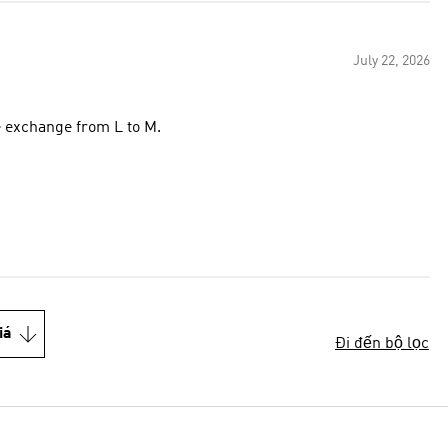
July 22, 2026
ze exchange from L to M.
iá
Đi đến bộ lọc