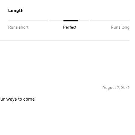
Length
Runs short
Perfect
Runs long
August 7, 2026
lour ways to come