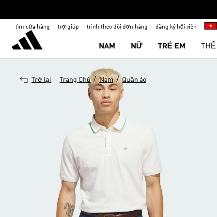
tìm cửa hàng
trợ giúp
trình theo dõi đơn hàng
đăng ký hội viên
NAM
NỮ
TRẺ EM
THỂ
/
/
Trở lại
Trang Chủ
Nam
Quần áo