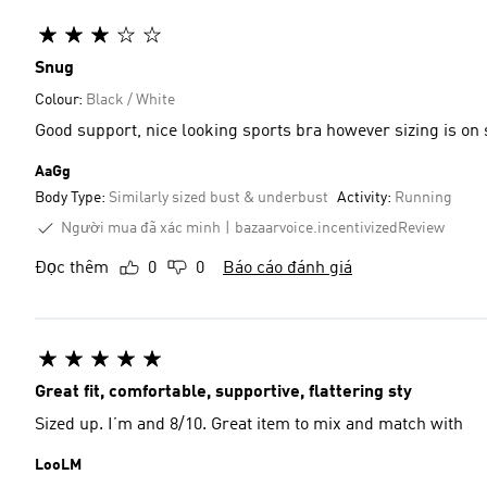
Snug
Colour:
Black / White
Good support, nice looking sports bra however sizing is on s
AaGg
Body Type:
Similarly sized bust & underbust
Activity:
Running
Người mua đã xác minh
bazaarvoice.incentivizedReview
Đọc thêm
0
0
Báo cáo đánh giá
Great fit, comfortable, supportive, flattering sty
Sized up. I’m and 8/10. Great item to mix and match with
LooLM