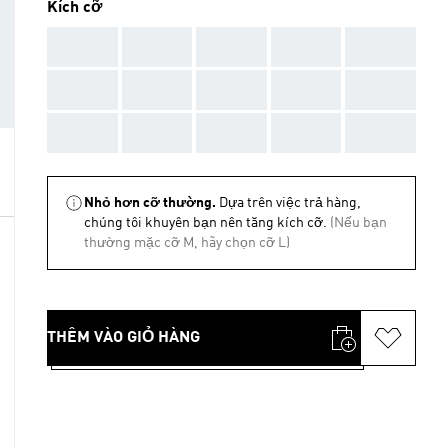
Kích cỡ
AAA
AAA
AAA
AAA
AAA
AAA
AAA
AAA
AAA
AAA
AAA
AAA
AAA
AAA
AAA
Nhỏ hơn cỡ thường.
Dựa trên việc trả hàng,
chúng tôi khuyên bạn nên tăng kích cỡ.
(Nếu bạn
thường mặc cỡ M, hãy chọn cỡ L)
THÊM VÀO GIỎ HÀNG