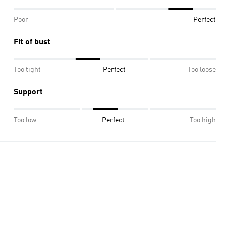
Poor
Perfect
Fit of bust
Too tight
Perfect
Too loose
Support
Too low
Perfect
Too high