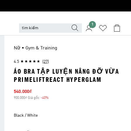
1
Nữ • Gym & Training
4.5
(27)
ÁO BRA TẬP LUYỆN NÂNG ĐỠ VỪA
PRIMELIFTREACT HYPERGLAM
Giá bán
540.000₫
900.000₫ Giá gốc
-40%
Giảm giá
Black / White