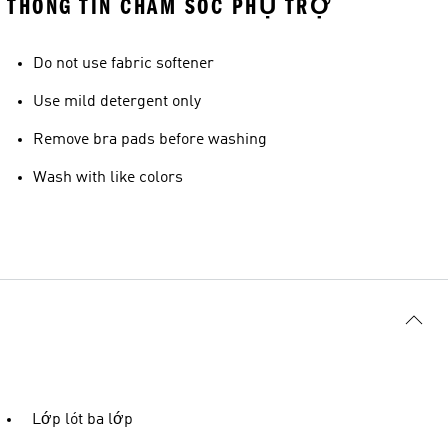
THÔNG TIN CHĂM SÓC PHỤ TRỢ
Do not use fabric softener
Use mild detergent only
Remove bra pads before washing
Wash with like colors
Lớp lót ba lớp