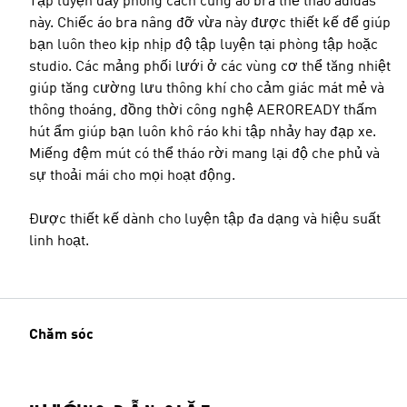
Tập luyện đầy phong cách cùng áo bra thể thao adidas
này. Chiếc áo bra nâng đỡ vừa này được thiết kế để giúp
bạn luôn theo kịp nhịp độ tập luyện tại phòng tập hoặc
studio. Các mảng phối lưới ở các vùng cơ thể tăng nhiệt
giúp tăng cường lưu thông khí cho cảm giác mát mẻ và
thông thoáng, đồng thời công nghệ AEROREADY thấm
hút ẩm giúp bạn luôn khô ráo khi tập nhảy hay đạp xe.
Miếng đệm mút có thể tháo rời mang lại độ che phủ và
sự thoải mái cho mọi hoạt động.
Được thiết kế dành cho luyện tập đa dạng và hiệu suất
linh hoạt.
Chăm sóc