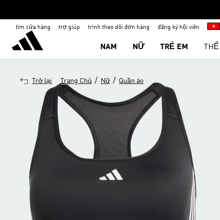
tìm cửa hàng
trợ giúp
trình theo dõi đơn hàng
đăng ký hội viên
NAM
NỮ
TRẺ EM
THỂ
/
/
Trở lại
Trang Chủ
Nữ
Quần áo