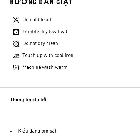
HƯỚNG DẪN GIẶT
Do not bleach
Tumble dry low heat
Do not dry clean
Touch up with cool iron
Machine wash warm
Thông tin chi tiết
Kiểu dáng ôm sát