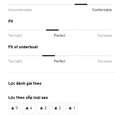
Uncomfortable
Comfortable
Fit
Too tight
Perfect
Too loose
Fit of underbust
Too tight
Perfect
Too loose
Lọc đánh giá theo
Lọc theo xếp loại sao
5
4
3
2
1