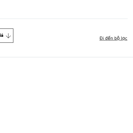
iá
Đi đến bộ lọc