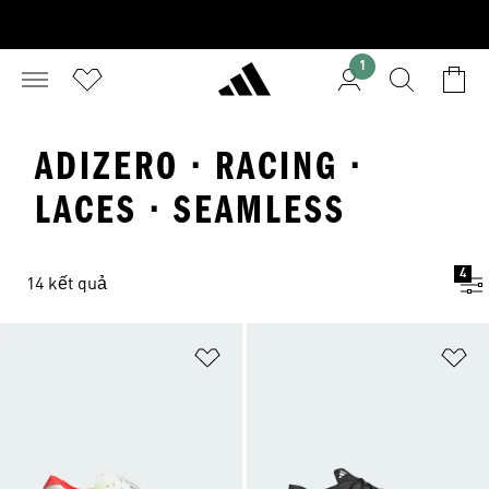
1
ADIZERO · RACING ·
LACES · SEAMLESS
4
14 kết quả
Add to Wishlist
Ad