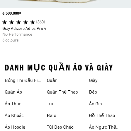
Price
6.500.000₫
(360)
Giày Adizero Adios Pro 4
Nữ Performance
6 colours
DANH MỤC QUẦN ÁO VÀ GIÀY
Bóng Thi Đấu Fifa
Quần
Giày
World Cup 26™
Quần Áo
Quần Thể Thao
Dép
Áo Thun
Túi
Áo Gió
Áo Khoác
Balo
Đồ Thể Thao
Áo Hoodie
Túi Đeo Chéo
Áo Ngực Thể