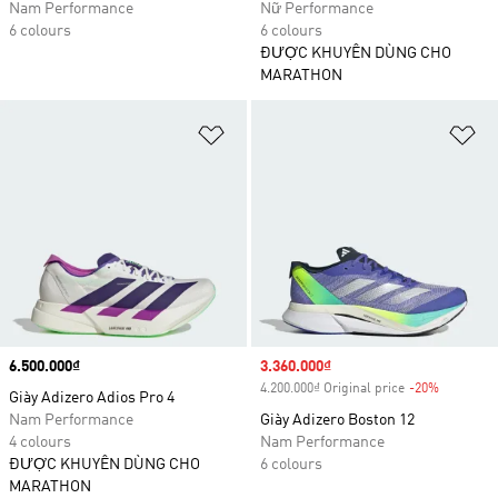
Nam Performance
Nữ Performance
6 colours
6 colours
ĐƯỢC KHUYÊN DÙNG CHO
MARATHON
Add to Wishlist
Ad
Price
6.500.000₫
Sale price
3.360.000₫
4.200.000₫ Original price
-20%
Discount
Giày Adizero Adios Pro 4
Nam Performance
Giày Adizero Boston 12
4 colours
Nam Performance
ĐƯỢC KHUYÊN DÙNG CHO
6 colours
MARATHON