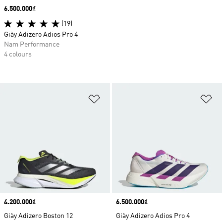
Price
6.500.000₫
(19)
Giày Adizero Adios Pro 4
Nam Performance
4 colours
Add to Wishlist
Ad
Price
4.200.000₫
Price
6.500.000₫
Giày Adizero Boston 12
Giày Adizero Adios Pro 4