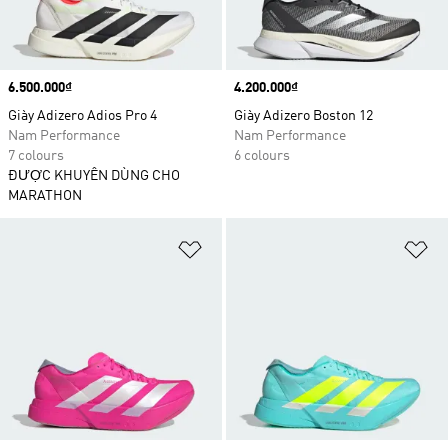
Price
6.500.000₫
Price
4.200.000₫
Giày Adizero Adios Pro 4
Giày Adizero Boston 12
Nam Performance
Nam Performance
7 colours
6 colours
ĐƯỢC KHUYÊN DÙNG CHO
MARATHON
Add to Wishlist
Ad