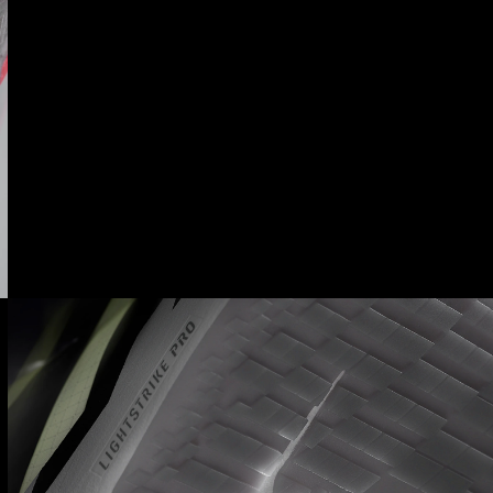
LIGHTSTRIKE PRO
Mút foam toàn phần đẳng cấp đảm bảo cảm giác
êm ái trong từng sải bước nhanh nhạy.