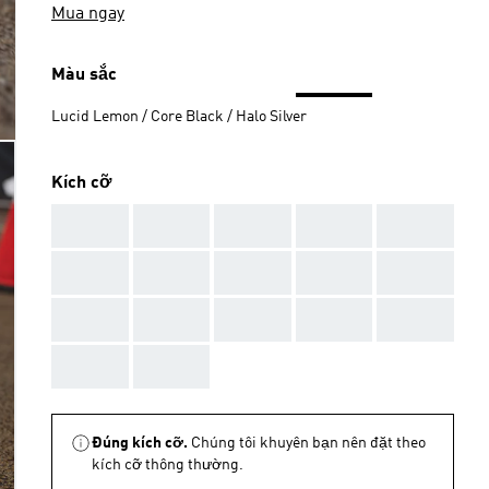
Mua ngay
Màu sắc
Lucid Lemon / Core Black / Halo Silver
Kích cỡ
AAA
AAA
AAA
AAA
AAA
AAA
AAA
AAA
AAA
AAA
AAA
AAA
AAA
AAA
AAA
AAA
AAA
Đúng kích cỡ.
Chúng tôi khuyên bạn nên đặt theo
kích cỡ thông thường.