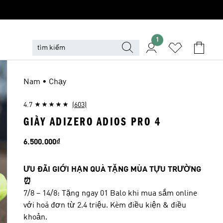
1
Nam • Chạy
4.7
(603)
GIÀY ADIZERO ADIOS PRO 4
Giá
6.500.000₫
ƯU ĐÃI GIỚI HẠN QUÀ TẶNG MÙA TỰU TRƯỜNG
⏰
7/8 – 14/8: Tặng ngay 01 Balo khi mua sắm online
với hoá đơn từ 2.4 triệu. Kèm điều kiện & điều
khoản.