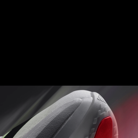
ROD 2.0
Thanh carbon tinh chỉnh giúp tăng cường độ cứng
và cho chuyển động mượt mà từ mũi giày đến gót
chân.