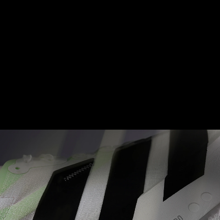
Thân giày Adizero LIGHTLOCK tạo độ ôm tự nhiên
theo bàn chân bạn. Chất liệu co giãn một chiều
độc đáo giúp đạt được sự cân bằng giữa sự thoải
mái và hiệu năng tối ưu.