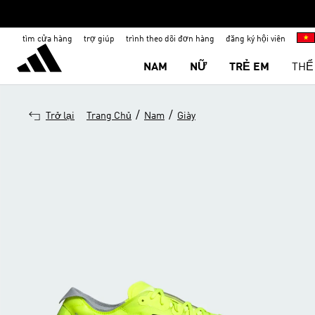
tìm cửa hàng
trợ giúp
trình theo dõi đơn hàng
đăng ký hội viên
NAM
NỮ
TRẺ EM
THỂ
/
/
Trở lại
Trang Chủ
Nam
Giày