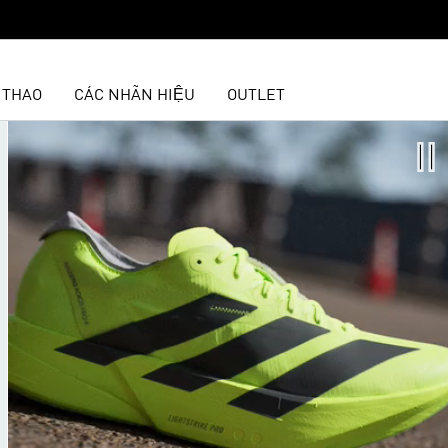
 THAO
CÁC NHÃN HIỆU
OUTLET