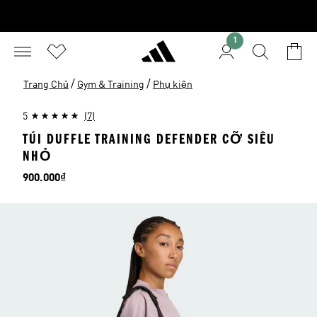
1
/
/
Trang Chủ
Gym & Training
Phụ kiện
5
(7)
TÚI DUFFLE TRAINING DEFENDER CỠ SIÊU
NHỎ
Giá
900.000₫