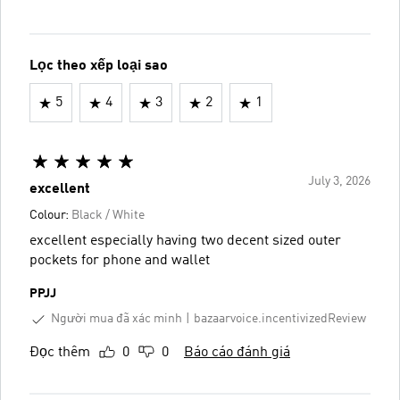
Lọc theo xếp loại sao
5
4
3
2
1
July 3, 2026
excellent
Colour:
Black / White
excellent especially having two decent sized outer
pockets for phone and wallet
PPJJ
Người mua đã xác minh
bazaarvoice.incentivizedReview
Đọc thêm
0
0
Báo cáo đánh giá