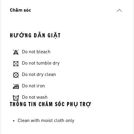
Chăm sóc
HƯỚNG DẪN GIẶT
Do not bleach
Do not tumble dry
Do not dry clean
Do not iron
Do not wash
THÔNG TIN CHĂM SÓC PHỤ TRỢ
Clean with moist cloth only