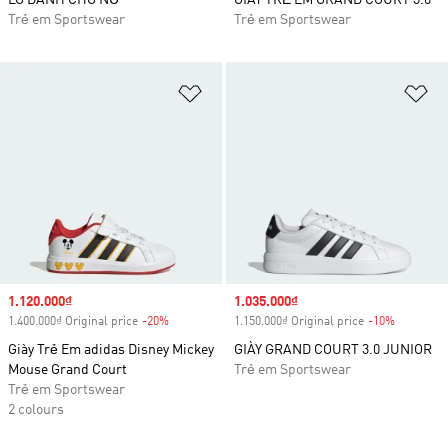
LO DÀNH CHO NỮ
GIÀY TRẺ EM GRAND COURT 3.0
Trẻ em Sportswear
Trẻ em Sportswear
Add to Wishlist
Ad
Sale price
1.120.000₫
Sale price
1.035.000₫
1.400.000₫ Original price
-20%
Discount
1.150.000₫ Original price
-10%
Discount
Giày Trẻ Em adidas Disney Mickey
GIÀY GRAND COURT 3.0 JUNIOR
Mouse Grand Court
Trẻ em Sportswear
Trẻ em Sportswear
2 colours