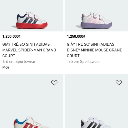
Price
1.250.000₫
Price
1.250.000₫
GIÀY TRẺ SƠ SINH ADIDAS
GIÀY TRẺ SƠ SINH ADIDAS
MARVEL SPIDER-MAN GRAND
DISNEY MINNIE MOUSE GRAND
COURT
COURT
Trẻ em Sportswear
Trẻ em Sportswear
Mới
Add to Wishlist
Ad