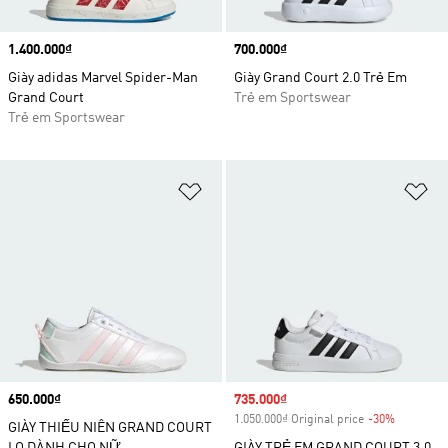
Price
1.400.000₫
Price
700.000₫
Giày adidas Marvel Spider-Man
Giày Grand Court 2.0 Trẻ Em
Grand Court
Trẻ em Sportswear
Trẻ em Sportswear
Add to Wishlist
Ad
Price
650.000₫
Sale price
735.000₫
1.050.000₫ Original price
-30%
Discount
GIÀY THIẾU NIÊN GRAND COURT