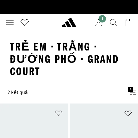
1
TRẺ EM · TRẮNG ·
ĐƯỜNG PHỐ · GRAND
COURT
4
9 kết quả
Add to Wishlist
Ad