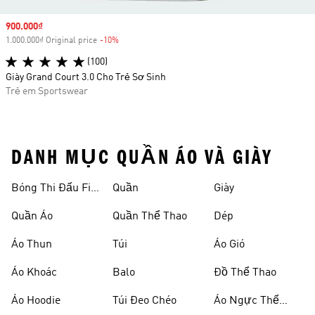
Sale price
900.000₫
1.000.000₫ Original price
-10%
Discount
(100)
Giày Grand Court 3.0 Cho Trẻ Sơ Sinh
Trẻ em Sportswear
DANH MỤC QUẦN ÁO VÀ GIÀY
Bóng Thi Đấu Fifa
Quần
Giày
World Cup 26™
Quần Áo
Quần Thể Thao
Dép
Áo Thun
Túi
Áo Gió
Áo Khoác
Balo
Đồ Thể Thao
Áo Hoodie
Túi Đeo Chéo
Áo Ngực Thể