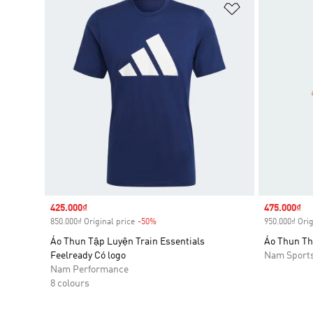
Add to Wishlis
Sale price
425.000₫
Sale price
475.000₫
850.000₫ Original price
-50%
Discount
950.000₫ Orig
Áo Thun Tập Luyện Train Essentials
Áo Thun Th
Feelready Có logo
Nam Sport
Nam Performance
8 colours