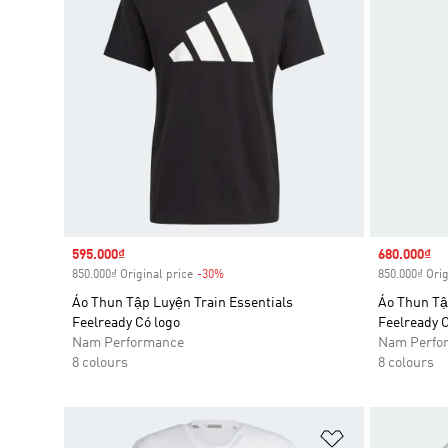
Sale price
595.000₫
Sale price
680.000₫
850.000₫ Original price
-30%
Discount
850.000₫ Orig
Áo Thun Tập Luyện Train Essentials
Áo Thun Tậ
Feelready Có logo
Feelready C
Nam Performance
Nam Perfo
8 colours
8 colours
Add to Wishlis