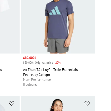
Sale price
680.000₫
850.000₫ Original price
-20%
Discount
ls
Áo Thun Tập Luyện Train Essentials
Feelready Có logo
Nam Performance
8 colours
Add to Wishlist
Add to Wish