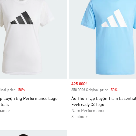
Sale price
425.000₫
inal price
-50%
Discount
850.000₫ Original price
-50%
Discount
p Luyện Big Performance Logo
Áo Thun Tập Luyện Train Essentia
tials
Feelready Có logo
mance
Nam Performance
8 colours