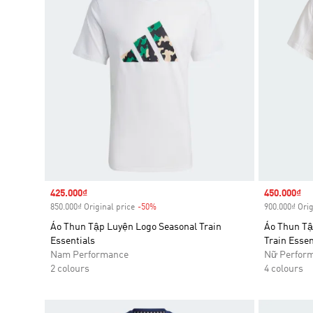
Sale price
425.000₫
Sale price
450.000₫
850.000₫ Original price
-50%
Discount
900.000₫ Orig
Áo Thun Tập Luyện Logo Seasonal Train
Áo Thun Tậ
Essentials
Train Essen
Nam Performance
Nữ Perfor
2 colours
4 colours