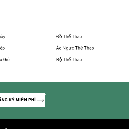
iày
Đồ Thể Thao
ép
Áo Ngực Thể Thao
o Gió
Bộ Thể Thao
ĂNG KÝ MIỄN PHÍ