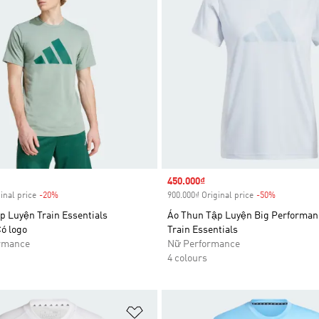
Sale price
450.000₫
inal price
-20%
Discount
900.000₫ Original price
-50%
Discount
p Luyện Train Essentials
Áo Thun Tập Luyện Big Performan
ó logo
Train Essentials
rmance
Nữ Performance
4 colours
t
Add to Wishlist