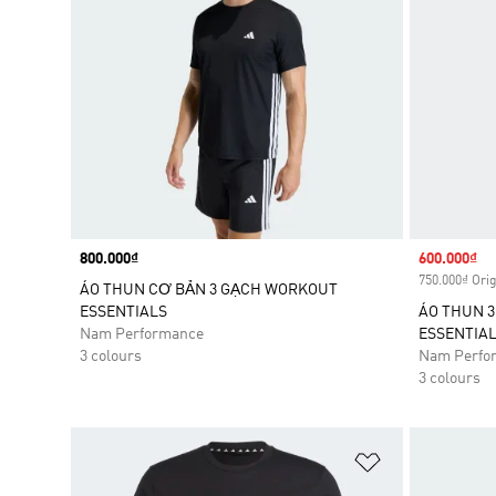
Price
800.000₫
Sale price
600.000₫
750.000₫ Orig
ÁO THUN CƠ BẢN 3 GẠCH WORKOUT
ESSENTIALS
ÁO THUN 
Nam Performance
ESSENTIA
3 colours
Nam Perfo
3 colours
Add to Wishlis