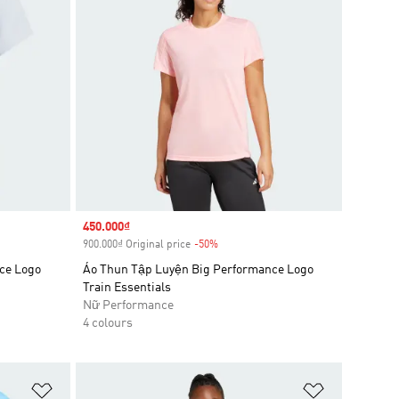
Sale price
450.000₫
900.000₫ Original price
-50%
Discount
ce Logo
Áo Thun Tập Luyện Big Performance Logo
Train Essentials
Nữ Performance
4 colours
Add to Wishlist
Add to Wish