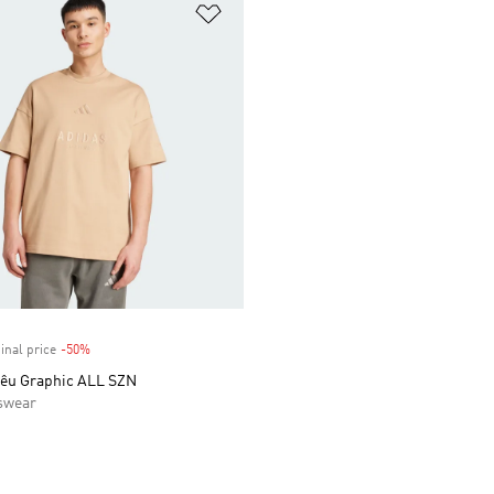
t
Add to Wishlist
inal price
-50%
Discount
êu Graphic ALL SZN
swear