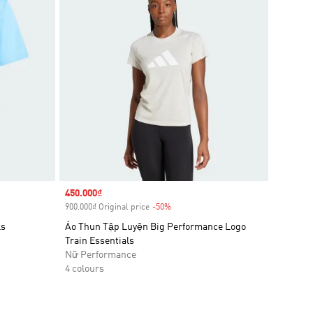
Sale price
450.000₫
900.000₫ Original price
-50%
Discount
ls
Áo Thun Tập Luyện Big Performance Logo
Train Essentials
Nữ Performance
4 colours