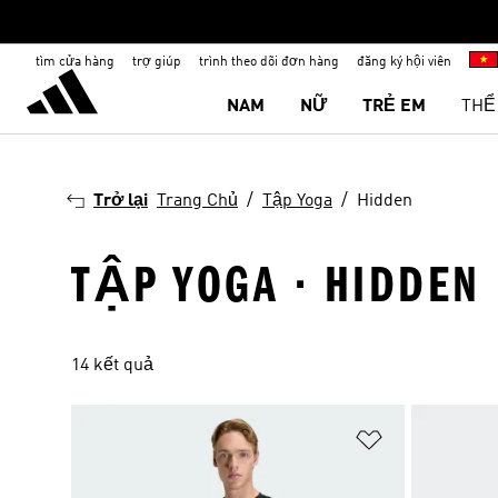
tìm cửa hàng
trợ giúp
trình theo dõi đơn hàng
đăng ký hội viên
NAM
NỮ
TRẺ EM
THỂ
Trở lại
Trang Chủ
Tập Yoga
Hidden
TẬP YOGA · HIDDEN
14 kết quả
Add to Wishlis