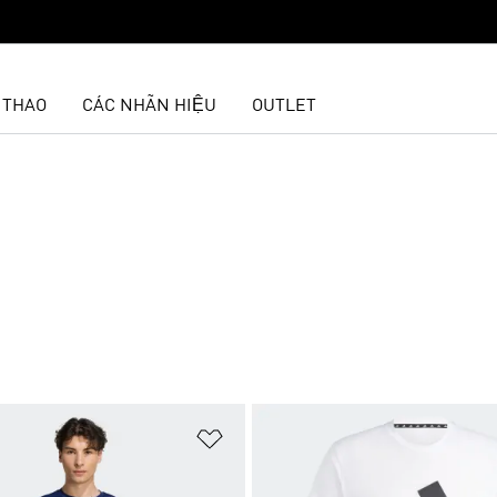
 THAO
CÁC NHÃN HIỆU
OUTLET
t
Add to Wishlist