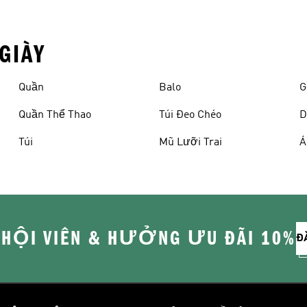
GIÀY
Quần
Balo
G
Quần Thể Thao
Túi Đeo Chéo
D
Túi
Mũ Lưỡi Trai
Á
 HỘI VIÊN & HƯỞNG ƯU ĐÃI 10%
Đ