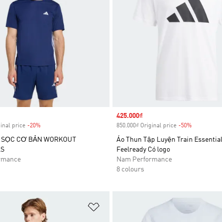
Sale price
425.000₫
inal price
-20%
Discount
850.000₫ Original price
-50%
Discount
3 SỌC CƠ BẢN WORKOUT
Áo Thun Tập Luyện Train Essentia
LS
Feelready Có logo
rmance
Nam Performance
8 colours
t
Add to Wishlist