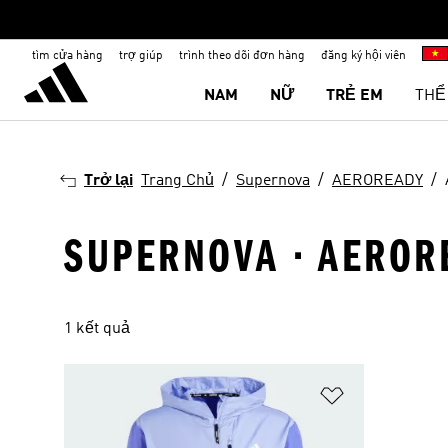
tìm cửa hàng
trợ giúp
trình theo dõi đơn hàng
đăng ký hội viên
NAM
NỮ
TRẺ EM
THỂ
Trở lại
Trang Chủ
Supernova
AEROREADY
SUPERNOVA · AEROR
1 kết quả
Add to Wishlis