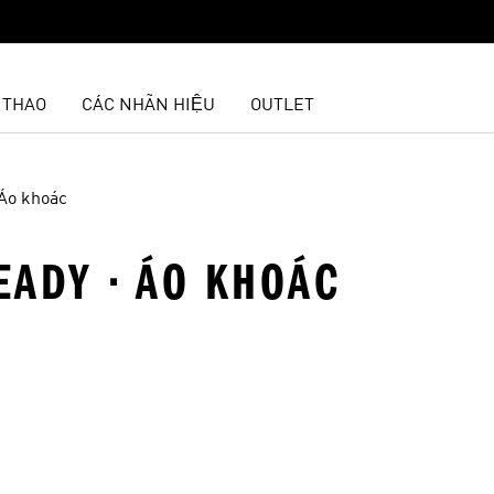
 THAO
CÁC NHÃN HIỆU
OUTLET
Áo khoác
EADY · ÁO KHOÁC
t