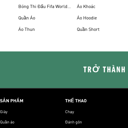
Bóng Thi Đấu Fifa World
Áo Khoác
Cup 26™
Quần Áo
Áo Hoodie
Áo Thun
Quần Short
TRỞ THÀNH
SẢN PHẨM
THỂ THAO
Giày
Chạy
Quần áo
Đánh gôn