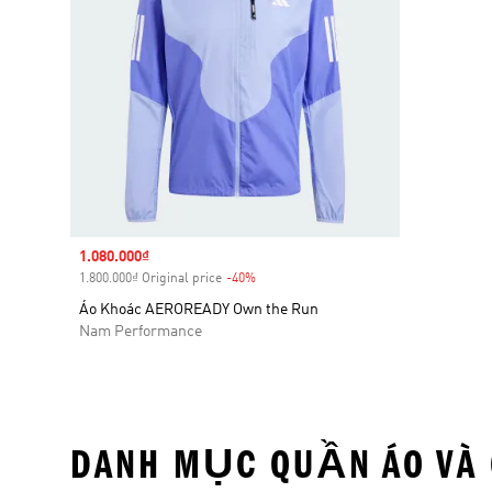
Sale price
1.080.000₫
1.800.000₫ Original price
-40%
Discount
Áo Khoác AEROREADY Own the Run
Nam Performance
DANH MỤC QUẦN ÁO VÀ 