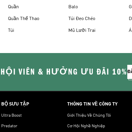
Quần
Balo
G
Quần Thể Thao
Túi Đeo Chéo
D
Túi
Mũ Lưỡi Trai
Á
 HỘI VIÊN & HƯỞNG ƯU ĐÃI 10%
Đ
BỘ SƯU TẬP
THÔNG TIN VỀ CÔNG TY
Ultra Boost
Giới Thiệu Về Chúng Tôi
Predator
Cơ Hội Nghề Nghiệp