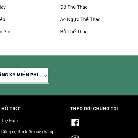
iày
Đồ Thể Thao
ép
Áo Ngực Thể Thao
o Gió
Bộ Thể Thao
ĂNG KÝ MIỄN PHÍ
HỖ TRỢ
THEO DÕI CHÚNG TÔI
Trợ Giúp
Công cụ tìm kiếm cửa hàng