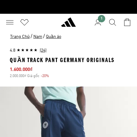
1
/
/
Trang Chủ
Nam
Quần áo
4.8
(24)
QUẦN TRACK PANT GERMANY ORIGINALS
Giá bán
1.600.000₫
2.000.000₫ Giá gốc
-20%
Giảm giá