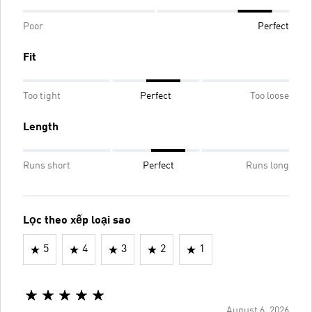
Poor
Perfect
Fit
Too tight
Perfect
Too loose
Length
Runs short
Perfect
Runs long
Lọc theo xếp loại sao
5
4
3
2
1
August 6, 2026