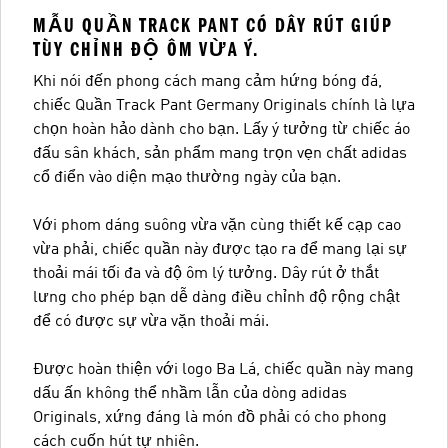
MẪU QUẦN TRACK PANT CÓ DÂY RÚT GIÚP
TÙY CHỈNH ĐỘ ÔM VỪA Ý.
Khi nói đến phong cách mang cảm hứng bóng đá,
chiếc Quần Track Pant Germany Originals chính là lựa
chọn hoàn hảo dành cho bạn. Lấy ý tưởng từ chiếc áo
đấu sân khách, sản phẩm mang trọn vẹn chất adidas
cổ điển vào diện mạo thường ngày của bạn.
Với phom dáng suông vừa vặn cùng thiết kế cạp cao
vừa phải, chiếc quần này được tạo ra để mang lại sự
thoải mái tối đa và độ ôm lý tưởng. Dây rút ở thắt
lưng cho phép bạn dễ dàng điều chỉnh độ rộng chật
để có được sự vừa vặn thoải mái.
Được hoàn thiện với logo Ba Lá, chiếc quần này mang
dấu ấn không thể nhầm lẫn của dòng adidas
Originals, xứng đáng là món đồ phải có cho phong
cách cuốn hút tự nhiên.