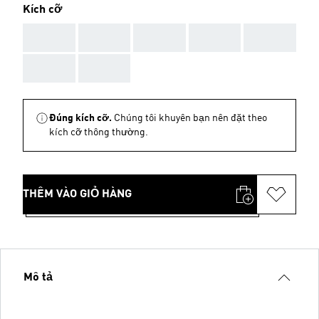
Kích cỡ
AAA
AAA
AAA
AAA
AAA
AAA
AAA
Đúng kích cỡ.
Chúng tôi khuyên bạn nên đặt theo
kích cỡ thông thường.
THÊM VÀO GIỎ HÀNG
Mô tả