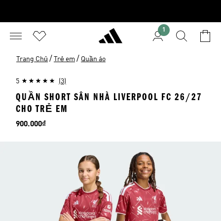
1
/
/
Trang Chủ
Trẻ em
Quần áo
5
(3)
QUẦN SHORT SÂN NHÀ LIVERPOOL FC 26/27
CHO TRẺ EM
Giá
900.000₫