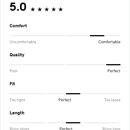
5.0
Comfort
Uncomfortable
Comfortable
Quality
Poor
Perfect
Fit
Too tight
Perfect
Too loose
Length
Runs short
Perfect
Runs long