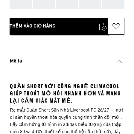
AAA
AAA
AAA
AAA
AAA
THÊM VÀO GIỎ HÀNG
Mô tả
QUẦN SHORT VỚI CÔNG NGHỆ CLIMACOOL
GIÚP THOÁT MỒ HÔI NHANH HƠN VÀ MANG
LẠI CẢM GIÁC MÁT MẺ.
Ra mắt Quần Short Sân Nhà Liverpool FC 26/27 — nơi
di sản huyền thoại hòa quyện cùng tinh thần đổi mới.
Lấy cảm hứng từ hình in adidas biểu tượng của thập
niên 80 và được thiết kế cho thế hệ cầu thủ mới, đây