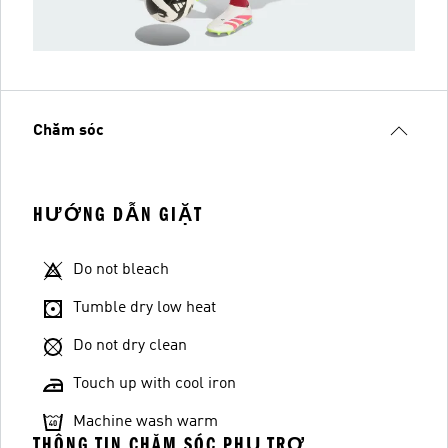
Chăm sóc
HƯỚNG DẪN GIẶT
Do not bleach
Tumble dry low heat
Do not dry clean
Touch up with cool iron
Machine wash warm
THÔNG TIN CHĂM SÓC PHỤ TRỢ