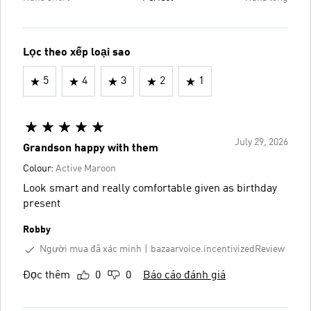
Lọc theo xếp loại sao
5
4
3
2
1
July 29, 2026
Grandson happy with them
Colour:
Active Maroon
Look smart and really comfortable given as birthday
present
Robby
Người mua đã xác minh
bazaarvoice.incentivizedReview
Đọc thêm
0
0
Báo cáo đánh giá