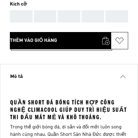
Kích cỡ
AAA
AAA
AAA
AAA
AAA
THÊM VÀO GIỎ HÀNG
Mô tả
QUẦN SHORT ĐÁ BÓNG TÍCH HỢP CÔNG
NGHỆ CLIMACOOL GIÚP DUY TRÌ HIỆU SUẤT
THI ĐẤU MÁT MẺ VÀ KHÔ THOÁNG.
Trong thế giới bóng đá, di sản và đổi mới luôn song
hành cùng nhau. Quần Short Sân Nhà Đức được thiết