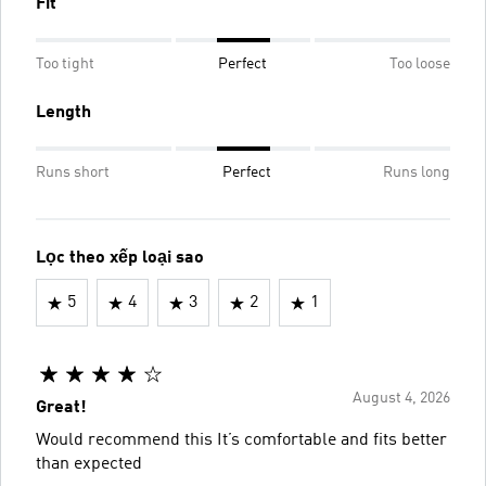
Fit
Too tight
Perfect
Too loose
Length
Runs short
Perfect
Runs long
Lọc theo xếp loại sao
5
4
3
2
1
August 4, 2026
Great!
Would recommend this It’s comfortable and fits better
than expected