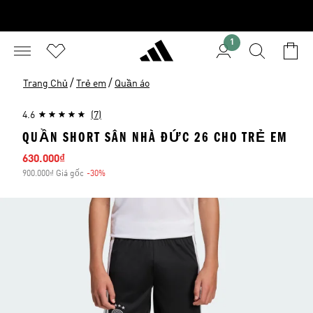
1
/
/
Trang Chủ
Trẻ em
Quần áo
4.6
(7)
QUẦN SHORT SÂN NHÀ ĐỨC 26 CHO TRẺ EM
Giá bán
630.000₫
900.000₫ Giá gốc
-30%
Giảm giá