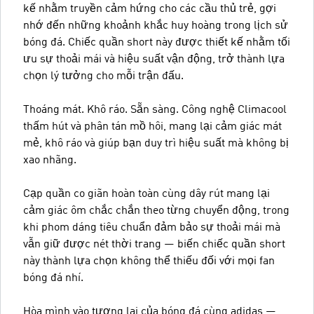
kế nhằm truyền cảm hứng cho các cầu thủ trẻ, gợi
nhớ đến những khoảnh khắc huy hoàng trong lịch sử
bóng đá. Chiếc quần short này được thiết kế nhằm tối
ưu sự thoải mái và hiệu suất vận động, trở thành lựa
chọn lý tưởng cho mỗi trận đấu.
Thoáng mát. Khô ráo. Sẵn sàng. Công nghệ Climacool
thấm hút và phân tán mồ hôi, mang lại cảm giác mát
mẻ, khô ráo và giúp bạn duy trì hiệu suất mà không bị
xao nhãng.
Cạp quần co giãn hoàn toàn cùng dây rút mang lại
cảm giác ôm chắc chắn theo từng chuyển động, trong
khi phom dáng tiêu chuẩn đảm bảo sự thoải mái mà
vẫn giữ được nét thời trang — biến chiếc quần short
này thành lựa chọn không thể thiếu đối với mọi fan
bóng đá nhí.
Hòa mình vào tương lai của bóng đá cùng adidas —